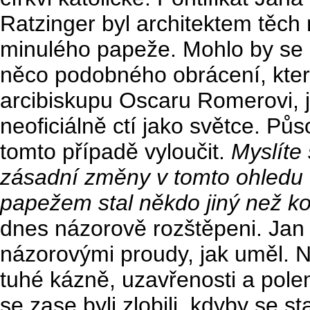
Ratzinger byl architektem těch
minulého papeže. Mohlo by se mu
něco podobného obrácení, kter
arcibiskupu Oscaru Romerovi, j
neoficiálně ctí jako světce. Pů
tomto případě vyloučit.
Myslíte 
zásadní změny v tomto ohledu v
papežem stal někdo jiný než ko
dnes názorově rozštěpeni. Jan 
názorovými proudy, jak uměl. N
tuhé kázně, uzavřenosti a pole
se zase byli zlobili, kdyby se 