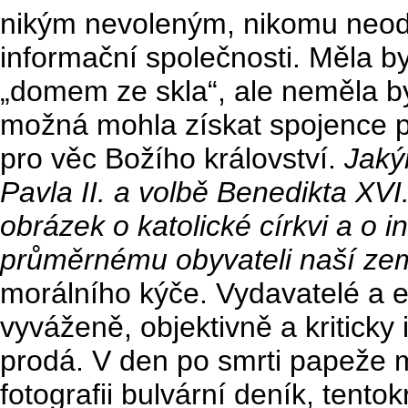
nikým nevoleným, nikomu neo
informační společnosti. Měla by 
„domem ze skla“, ale neměla by
možná mohla získat spojence pr
pro věc Božího království.
Jaký
Pavla II. a volbě Benedikta XV
obrázek o katolické církvi a o i
průměrnému obyvateli naší ze
morálního kýče. Vydavatelé a ed
vyváženě, objektivně a kriticky 
prodá. V den po smrti papeže mě
fotografii bulvární deník, tento