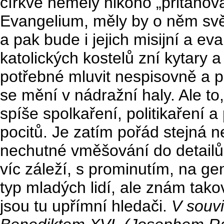
církve neměly nikoho „přitahov
Evangelium, měly by o něm svěd
a pak bude i jejich misijní a ev
katolických kostelů zní kytary a
potřebné mluvit nespisovně a p
se mění v nádražní haly. Ale to
spíše spolkaření, politikaření 
pocitů. Je zatím pořád stejná n
nechutné vměšování do detail
víc záleží, s prominutím, na geni
typ mladých lidí, ale znám takov
jsou tu upřímní hledači.
V souv