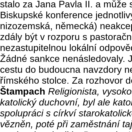
stalo za Jana Pavla II. a může s
Biskupské konference jednotliv
nizozemská, německá) neakcept
zdály být v rozporu s pastoračn
nezastupitelnou lokální odpově
Žádné sankce nenásledovaly. J
cestu do budoucna navzdory 
římského stolce. Za rozhovor 
Štampach
Religionista, vysok
katolický duchovní, byl ale kat
spolupráci s církví starokatoli
vězněn, poté při zaměstnání taj