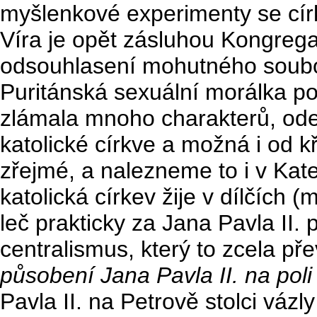
myšlenkové experimenty se círk
Víra je opět zásluhou Kongreg
odsouhlasení mohutného soubo
Puritánská sexuální morálka p
zlámala mnoho charakterů, ode
katolické církve a možná i od k
zřejmé, a nalezneme to i v Kate
katolická církev žije v dílčích 
leč prakticky za Jana Pavla II. 
centralismus, který to zcela př
působení Jana Pavla II. na po
Pavla II. na Petrově stolci vázl