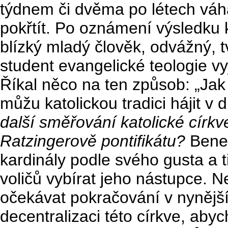
týdnem či dvěma po létech váh
pokřtít. Po oznámení výsledku k
blízký mladý člověk, odvážný, 
student evangelické teologie vy
Říkal něco na ten způsob: „Jak 
můžu katolickou tradici hájit v 
další směřování katolické církv
Ratzingerově pontifikátu?
Bened
kardinály podle svého gusta a 
voličů vybírat jeho nástupce. N
očekávat pokračování v nynější 
decentralizaci této církve, abych