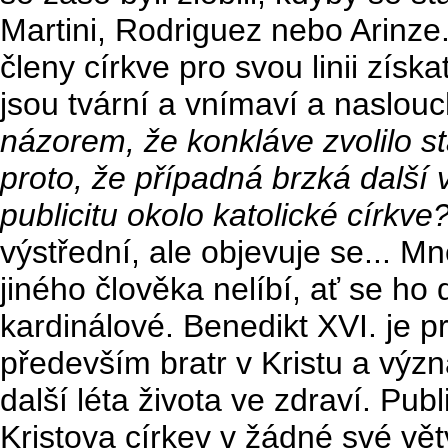
Martini, Rodriguez nebo Arinze
členy církve pro svou linii získa
jsou tvární a vnímaví a naslo
názorem, že konkláve zvolilo s
proto, že případná brzká další
publicitu okolo katolické církve
výstřední, ale objevuje se... M
jiného člověka nelíbí, ať se ho
kardinálové. Benedikt XVI. je 
především bratr v Kristu a výz
další léta života ve zdraví. Publ
Kristova církev v žádné své vě