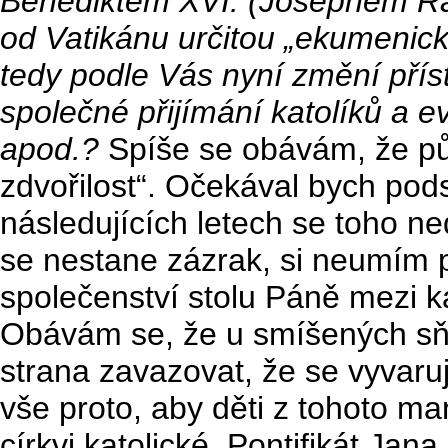
Benediktem XVI. (Josephem Rat
od Vatikánu určitou „ekumenic
tedy podle Vás nyní změní přís
společné přijímání katolíků a e
apod.?
Spíše se obávám, že p
zdvořilost“. Očekával bych pod
následujících letech se toho n
se nestane zázrak, si neumím p
společenství stolu Páně mezi ka
Obávám se, že u smíšených sňa
strana zavazovat, že se vyvaruj
vše proto, aby děti z tohoto ma
církvi katolické. Pontifikát Jan