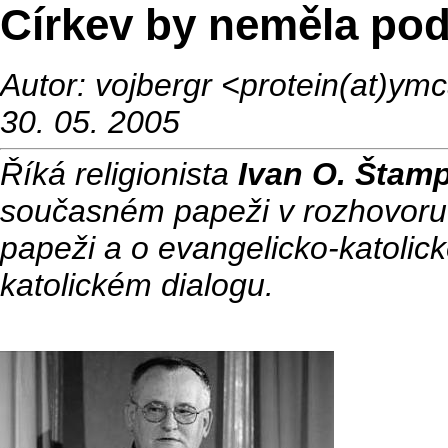
Církev by neměla po
Autor: vojbergr <protein(at)y
30. 05. 2005
Říká religionista
Ivan O. Štam
současném papeži v rozhovoru
papeži a o evangelicko-katolic
katolickém dialogu.