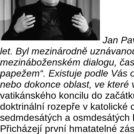
Jan Pav
let. Byl mezinárodně uznávanou
mezináboženském dialogu, čast
papežem“. Existuje podle Vás ob
nebo dokonce oblast, ve které 
vatikánského koncilu do začátku
doktrinální rozepře v katolické 
sedmdesátých a osmdesátých le
Přicházejí první hmatatelné zás