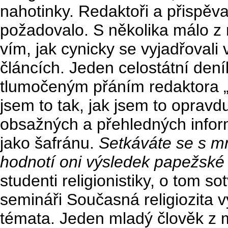
nahotinky. Redaktoři a přispěvat
požadovalo. S několika málo z 
vím, jak cynicky se vyjadřovali 
článcích. Jeden celostátní den
tlumočeným přáním redaktora „n
jsem to tak, jak jsem to opravdu 
obsažných a přehledných inform
jako šafránu.
Setkáváte se s mn
hodnotí oni výsledek papežské
studenti religionistiky, o tom s
semináři Současná religiozita 
témata. Jeden mladý člověk z m