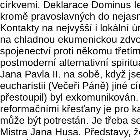
církvemi. Deklarace Dominus I
kromě pravoslavných do nejasné
Kontakty na nejvyšší i lokální 
na chladnou ekumenickou zdvoř
spojenectví proti někomu třetím
postmoderní alternativní spiritu
Jana Pavla II. na sobě, když js
eucharistii (Večeři Páně) jiné cí
přestoupil) byl exkomunikován.
reformačními křesťany je pro ka
může být potrestán. Je třeba se
Mistra Jana Husa. Představy, že