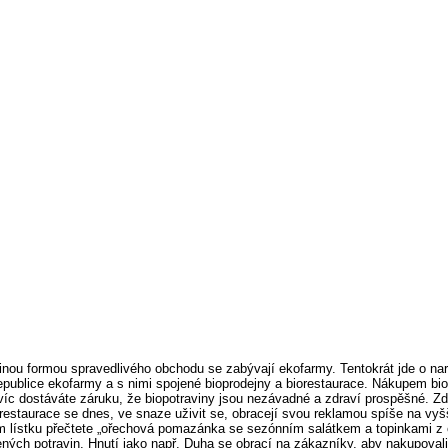
inou formou spravedlivého obchodu se zabývají ekofarmy. Tentokrát jde o na
republice ekofarmy a s nimi spojené bioprodejny a biorestaurace. Nákupem biop
 Navíc dostáváte záruku, že biopotraviny jsou nezávadné a zdraví prospěšné. 
. Biorestaurace se dnes, ve snaze uživit se, obracejí svou reklamou spíše na v
m lístku přečtete „ořechová pomazánka se sezónním salátkem a topinkami z ce
ných potravin. Hnutí jako např. Duha se obrací na zákazníky, aby nakupova