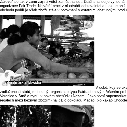
Zároveň se tak v zemi zajistí větší zaměstnanost. Další snahou je vynechá
organizace Fair Trade. Největší práci v ní odvádí dobrovolníci a i tak se sni
obchodu podílí je však zboží stále v porovnání s ostatními dostupnými prod
V době, kdy se ukaz
zadluženosti států, mohou být organizace typu Fairtrade novým řešením pr
Veronica v Brně a nyní i v novém obchůdku Nazemi. Jako první supermarket s
regálech mezi běžným zbožím) najít Bio čokoládu Macao, bio kakao Chocolé, B