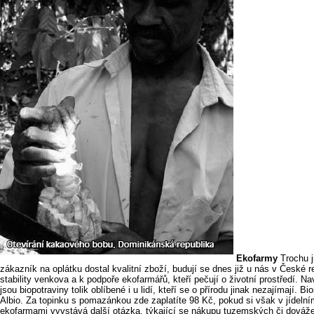
Ekofarmy
Trochu j
zákazník na oplátku dostal kvalitní zboží, budují se dnes již u nás v České 
stability venkova a k podpoře ekofarmářů, kteří pečují o životní prostředí.
jsou biopotraviny tolik oblíbené i u lidí, kteří se o přírodu jinak nezajímají
Albio. Za topinku s pomazánkou zde zaplatíte 98 Kč, pokud si však v jídelní
ekofarmami vyvstává další otázka, týkající se nákupu tuzemských či dováže