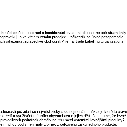
oušel směnit to co měl a handrkování trvalo tak dlouho, ne obě strany byly
epraktikují a ve vřelém vztahu prodejce – zákazník se úplně pozapomnělo
h sdružující „spravedlivé obchodníky“ je Fairtrade Labelling Organizations
lečnosti požadují co největší zisky s co nejmenšími náklady, které tu právě
středí a využívání místního obyvatelstva a jejich dětí. Je smutné, že levné
spravedlivých podmínek obstály na trhu mezi ostatními levnějšími produkty?
ce mnohdy obdrží jen malý zlomek z celkového zisku jednoho produktu.