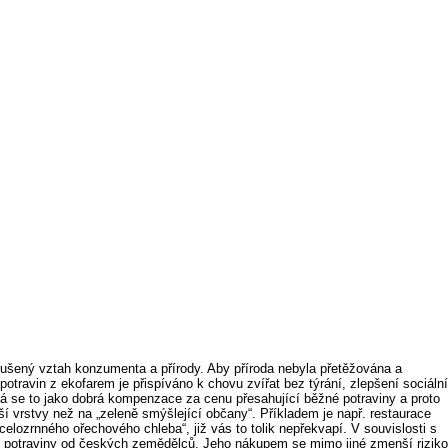
rušený vztah konzumenta a přírody. Aby příroda nebyla přetěžována a
otravin z ekofarem je přispíváno k chovu zvířat bez týrání, zlepšení sociální
Zdá se to jako dobrá kompenzace za cenu přesahující běžné potraviny a proto
yšší vrstvy než na „zeleně smýšlející občany“. Příkladem je např. restaurace
lozrnného ořechového chleba“, již vás to tolik nepřekvapí. V souvislosti s
li potraviny od českých zemědělců. Jeho nákupem se mimo jiné zmenší riziko