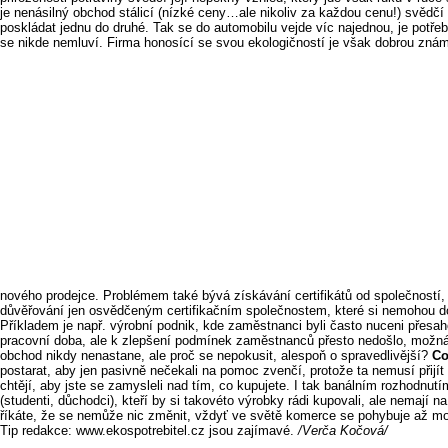
je nenásilný obchod stálicí (nízké ceny…ale nikoliv za každou cenu!) svědčí
poskládat jednu do druhé. Tak se do automobilu vejde víc najednou, je potřeb
se nikde nemluví. Firma honosící se svou ekologičností je však dobrou znám
nového prodejce. Problémem také bývá získávání certifikátů od společností, 
důvěřování jen osvědčeným certifikačním společnostem, které si nemohou do
Příkladem je např. výrobní podnik, kde zaměstnanci byli často nuceni přesa
pracovní doba, ale k zlepšení podmínek zaměstnanců přesto nedošlo, možná
obchod nikdy nenastane, ale proč se nepokusit, alespoň o spravedlivější?
Co
postarat, aby jen pasivně nečekali na pomoc zvenčí, protože ta nemusí přijít
chtějí, aby jste se zamysleli nad tím, co kupujete. I tak banálním rozhodnut
(studenti, důchodci), kteří by si takovéto výrobky rádi kupovali, ale nemaj
říkáte, že se nemůže nic změnit, vždyť ve světě komerce se pohybuje až moc 
Tip redakce: www.ekospotrebitel.cz jsou zajímavé.
/Verča Kočová/