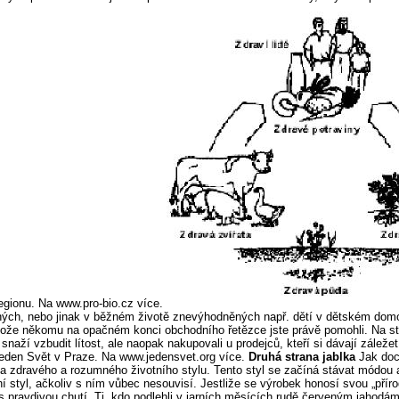
egionu. Na www.pro-bio.cz více.
tižených, nebo jinak v běžném životě znevýhodněných např. dětí v dětském 
že někomu na opačném konci obchodního řetězce jste právě pomohli. Na stej
ží vzbudit lítost, ale naopak nakupovali u prodejců, kteří si dávají záležet
Jeden Svět v Praze. Na www.jedensvet.org více.
Druhá strana jablka
Jak docí
 zdravého a rozumného životního stylu. Tento styl se začíná stávat módou a
 styl, ačkoliv s ním vůbec nesouvisí. Jestliže se výrobek honosí svou „přírod
e s pravdivou chutí. Ti, kdo podlehli v jarních měsících rudě červeným jahodá