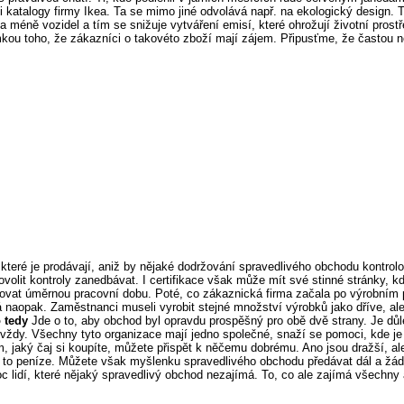
 i katalogy firmy Ikea. Ta se mimo jiné odvolává např. na ekologický design.
a méně vozidel a tím se snižuje vytváření emisí, které ohrožují životní prost
kou toho, že zákazníci o takovéto zboží mají zájem. Připusťme, že častou n
které je prodávají, aniž by nějaké dodržování spravedlivého obchodu kontrolo
volit kontroly zanedbávat. I certifikace však může mít své stinné stránky,
hovat úměrnou pracovní dobu. Poté, co zákaznická firma začala po výrobním 
 naopak. Zaměstnanci museli vyrobit stejné množství výrobků jako dříve, a
 tedy
Jde o to, aby obchod byl opravdu prospěšný pro obě dvě strany. Je důlež
 vždy. Všechny tyto organizace mají jedno společné, snaží se pomoci, kde je p
ím, jaký čaj si koupíte, můžete přispět k něčemu dobrému. Ano jsou dražší, a
í na to peníze. Můžete však myšlenku spravedlivého obchodu předávat dál a žá
lidí, které nějaký spravedlivý obchod nezajímá. To, co ale zajímá všechny a