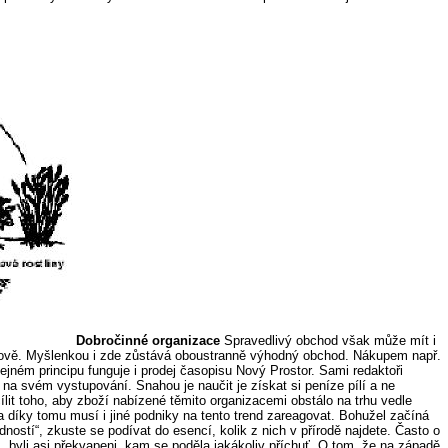
Dobročinné organizace
Spravedlivý obchod však může mít i
domově. Myšlenkou i zde zůstává oboustranně výhodný obchod. Nákupem např.
ném principu funguje i prodej časopisu Nový Prostor. Sami redaktoři
 na svém vystupování. Snahou je naučit je získat si peníze pílí a ne
lit toho, aby zboží nabízené těmito organizacemi obstálo na trhu vedle
 díky tomu musí i jiné podniky na tento trend zareagovat. Bohužel začíná
ností“, zkuste se podívat do esencí, kolik z nich v přírodě najdete. Často o
m, byli asi překvapeni, kam se poděla jakákoliv příchuť. O tom, že na západě