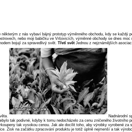
e některým z nás vybaví bájný prototyp výměnného obchodu, kdy se každý pok
ostrovech, nebo moji babičku ve Vršovicích, výměnné obchody se dnes moc n
chodem bojují za spravedlivý svět.
Třetí svět
Jednou z nejznámějších asociacíc
světa.
Nadnárodní spo
nebylo tak podivné, kdyby k tomu nedocházelo za cenu zničeného životního pro
vykoupeny tak vysokou cenou. Jak ale docílit toho, aby výrobky vyrobené za 
e. Zisk na začátku zpracování produktu je totiž úplně nejmenší a tak výrob