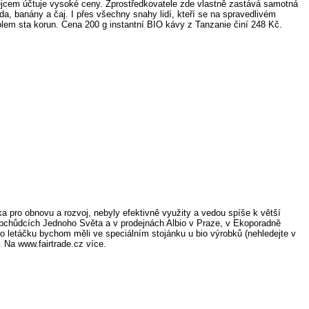
dejcem účtuje vysoké ceny. Zprostředkovatele zde vlastně zastává samotná
da, banány a čaj. I přes všechny snahy lidí, kteří se na spravedlivém
olem sta korun. Cena 200 g instantní BIO kávy z Tanzanie činí 248 Kč.
 pro obnovu a rozvoj, nebyly efektivně využity a vedou spíše k větší
obchůdcích Jednoho Světa a v prodejnách Albio v Praze, v Ekoporadně
o letáčku bychom měli ve speciálním stojánku u bio výrobků (nehledejte v
 Na www.fairtrade.cz více.