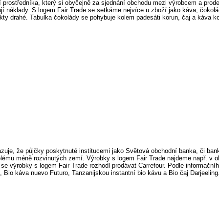
ní prostředníka, který si obyčejně za sjednání obchodu mezi výrobcem a pro
žují náklady. S logem Fair Trade se setkáme nejvíce u zboží jako káva, čokolá
ukty drahé. Tabulka čokolády se pohybuje kolem padesáti korun, čaj a káva k
uje, že půjčky poskytnuté institucemi jako Světová obchodní banka, či banka
oblému méně rozvinutých zemí. Výrobky s logem Fair Trade najdeme např. v 
e výrobky s logem Fair Trade rozhodl prodávat Carrefour. Podle informačníh
io káva nuevo Futuro, Tanzanijskou instantní bio kávu a Bio čaj Darjeeling.