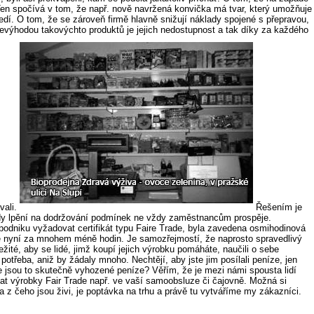
 Ten spočívá v tom, že např. nově navržená konvička má tvar, který umožňuje
ředí. O tom, že se zároveň firmě hlavně snižují náklady spojené s přepravou,
evýhodou takovýchto produktů je jejich nedostupnost a tak díky za každého
vali.
Řešením je
 kdy lpění na dodržování podmínek ne vždy zaměstnancům prospěje.
podniku vyžadovat certifikát typu Faire Trade, byla zavedena osmihodinová
le nyní za mnohem méně hodin. Je samozřejmostí, že naprosto spravedlivý
ité, aby se lidé, jimž koupí jejich výrobku pomáháte, naučili o sebe
otřeba, aniž by žádaly mnoho. Nechtějí, aby jste jim posílali peníze, jen
le jsou to skutečně vyhozené peníze? Věřím, že je mezi námi spousta lidí
dat výrobky Fair Trade např. ve vaší samoobsluze či čajovně. Možná si
 z čeho jsou živi, je poptávka na trhu a právě tu vytváříme my zákazníci.