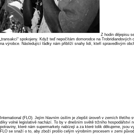
Z hodin dějepisu s
„transakcí“ spokojeny. Když teď nepočítám domorodce na Trobridiandových 
na výrobce. Následující řádky nám přiblíží snahy lidí, kteří spravedlivým ob
International (FLO). Jejím hlavním úsilím je zlepšit úroveň v zemích třetího 
díky volné legislativě nachází. To by v dnešním světě tržního hospodářství 
potraviny, které nám supermarkety nabízejí a za které tolik děkujeme, jsou 
FLO se snaží o to, aby zboží prošlo celým výrobním procesem v zemi původc