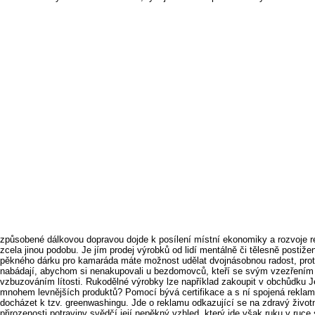
způsobené dálkovou dopravou dojde k posílení místní ekonomiky a rozvoje r
zcela jinou podobu. Je jím prodej výrobků od lidí mentálně či tělesně pos
pěkného dárku pro kamaráda máte možnost udělat dvojnásobnou radost, proto
nabádají, abychom si nenakupovali u bezdomovců, kteří se svým vzezřením sna
vzbuzováním lítosti. Rukodělné výrobky lze například zakoupit v obchůdku 
mnohem levnějších produktů? Pomocí bývá certifikace a s ní spojená reklama
docházet k tzv. greenwashingu. Jde o reklamu odkazující se na zdravý životní
přirozenosti potraviny svědčí její nepěkný vzhled, který jde však ruku v ruc