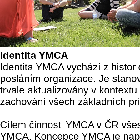
Identita YMCA
Identita YMCA vychází z histor
posláním organizace. Je stano
trvale aktualizovány v kontext
zachování všech základních p
Cílem činnosti YMCA v ČR všest
YMCA. Koncepce YMCA je naplňo