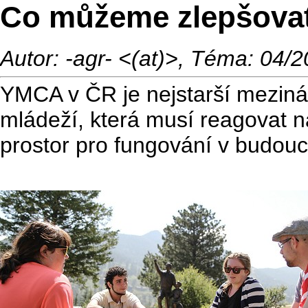
Co můžeme zlepšova
Autor: -agr- <(at)>, Téma: 04/
YMCA v ČR je nejstarší mezinár
mládeží, která musí reagovat n
prostor pro fungování v budouc