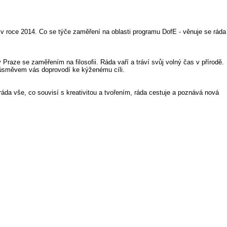
v roce 2014. Co se týče zaměření na oblasti programu DofE - věnuje se ráda
aze se zaměřením na filosofii. Ráda vaří a tráví svůj volný čas v přírodě.
S úsměvem vás doprovodí ke kýženému cíli.
áda vše, co souvisí s kreativitou a tvořením, ráda cestuje a poznává nová