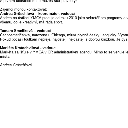
A prvním účastníkem se můžeš stát právě Ty!
Zájemci mohou kontaktovat:
Andrea Gröschlová – koordinátor, vedoucí
Andrea na ústředí YMCA pracuje od roku 2010 jako sekretář pro programy a v
všemu, co je kreativní, má ráda sport.
Tamara Smelíková – vedoucí
Čechoameričanka, narozena u Chicaga, mluví plynně česky i anglicky. Vystudo
Pokud počasí toulkám nepřeje, najdete ji nejčastěji s dobrou knížkou. Je 
Markéta Kratochvílová - vedoucí
Markéta zajišťuje v YMCA v ČR administrativní agendu. Mimo to se věnuje lek
místa.
Andrea Gröschlová