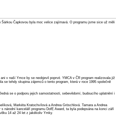
u Šárkou Čapkovou byla moc velice zajímavá. O programu jsme sice už měli
ani v naší Ymce by se neobjevil poprvé. YMCA v ČR program realizovala již
la se tehdy skupina zájemců o tento program, která v roce 1995 společně
Jedná se o podporu jejich samostatnosti, sebevědomí, budoucího uplatnění i
Smelíková, Markéta Kratochvílová a Andrea Gröschlová. Tamara a Andrea
 s národní kanceláří programu DofE Award, ta byla podepsána na konci září
ěku 14 až 24 let z jakékoliv Ymky.