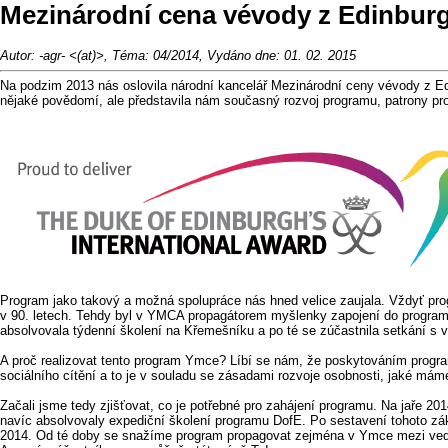
Mezinárodní cena vévody z Edinbu
Autor: -agr- <(at)>, Téma: 04/2014, Vydáno dne: 01. 02. 2015
Na podzim 2013 nás oslovila národní kancelář Mezinárodní ceny vévody z E
nějaké povědomí, ale představila nám současný rozvoj programu, patrony p
Program jako takový a možná spolupráce nás hned velice zaujala. Vždyť pro
v 90. letech. Tehdy byl v YMCA propagátorem myšlenky zapojení do programu
absolvovala týdenní školení na Křemešníku a po té se zúčastnila setkání s v
A proč realizovat tento program Ymce? Líbí se nám, že poskytováním progra
sociálního cítění a to je v souladu se zásadami rozvoje osobnosti, jaké má
Začali jsme tedy zjišťovat, co je potřebné pro zahájení programu. Na jaře 
navíc absolvovaly expediční školení programu DofE. Po sestavení tohoto zá
2014. Od té doby se snažíme program propagovat zejména v Ymce mezi vedou