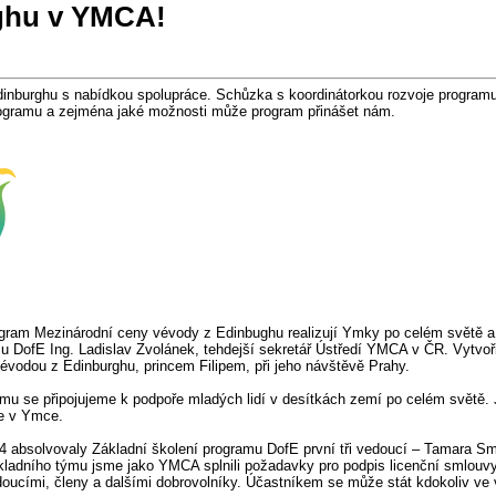
rghu v YMCA!
dinburghu s nabídkou spolupráce. Schůzka s koordinátorkou rozvoje program
rogramu a zejména jaké možnosti může program přinášet nám.
gram Mezinárodní ceny vévody z Edinbughu realizují Ymky po celém světě a 
 DofE Ing. Ladislav Zvolánek, tehdejší sekretář Ústředí YMCA v ČR. Vytvoři
évodou z Edinburghu, princem Filipem, při jeho návštěvě Prahy.
mu se připojujeme k podpoře mladých lidí v desítkách zemí po celém světě. 
me v Ymce.
2014 absolvovaly Základní školení programu DofE první tři vedoucí – Tamara 
kladního týmu jsme jako YMCA splnili požadavky pro podpis licenční smlouvy
cími, členy a dalšími dobrovolníky. Účastníkem se může stát kdokoliv ve v