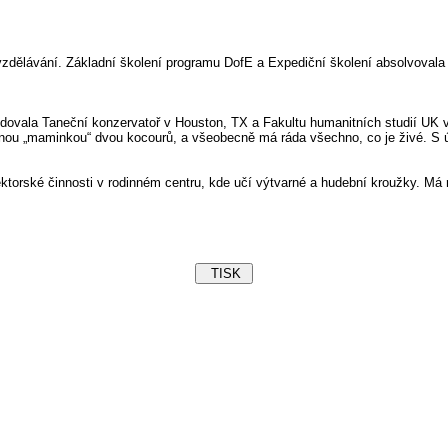
zdělávání. Základní školení programu DofE a Expediční školení absolvovala 
vala Taneční konzervatoř v Houston, TX a Fakultu humanitních studií UK v Pr
pyšnou „maminkou“ dvou kocourů, a všeobecně má ráda všechno, co je živé. 
torské činnosti v rodinném centru, kde učí výtvarné a hudební kroužky. Má r