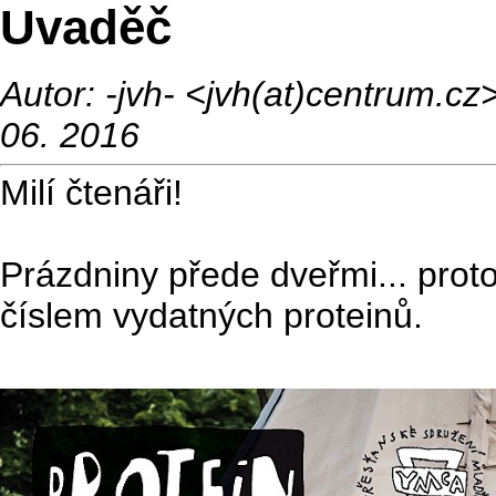
Uvaděč
Autor: -jvh- <jvh(at)centrum.c
06. 2016
Milí čtenáři!
Prázdniny přede dveřmi... prot
číslem vydatných proteinů.