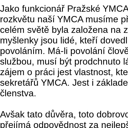
Jako funkcionář Pražské YMCA c
rozkvětu naší YMCA musíme př
celém světě byla založena na z
myšlenky jsou lidé, kteří doved
povoláním. Má-li povolání člov
službou, musí být prodchnuto lá
zájem o práci jest vlastnost, k
sekretářů YMCA. Jest i základem
členstva.
Avšak tato důvěra, toto dobrovo
přejímá odpovědnost za nejlepš