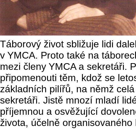
Táborový život sbližuje lidi dal
v YMCA. Proto také na táborech 
mezi členy YMCA a sekretáři. 
připomenouti těm, kdož se leto
základních pilířů, na němž celá
sekretáři. Jistě mnozí mladí li
příjemnou a osvěžující dovolen
života, účelně organisovaného lid