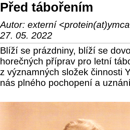
Před tábořením
Autor: externí <protein(at)ym
27. 05. 2022
Blíží se prázdniny, blíží se do
horečných příprav pro letní tá
z významných složek činnosti Y
nás plného pochopení a uznání