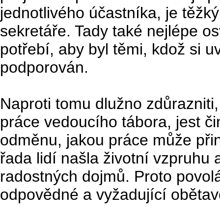
jednotlivého účastníka, je těž
sekretáře. Tady také nejlépe os
potřebí, aby byl těmi, kdož si
podporován.
Naproti tomu dlužno zdůrazniti
práce vedoucího tábora, jest čin
odměnu, jakou práce může přiné
řada lidí našla životní vzpruh
radostných dojmů. Proto povolá
odpovědné a vyžadující obětavo