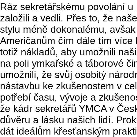
Ráz sekretářskému povolání u 
založili a vedli. Přes to, že n
stylu méně dokonalému, avšak
Američanům čím dále tím více být
totiž nákladů, aby umožnili naš
na poli ymkařské a táborové či
umožnili, že svůj osobitý národ
nástavbu ke zkušenostem v cel
potřebí času, vývoje a zkušeno
že kádr sekretářů YMCA v Česko
důvěru a lásku našich lidí. P
dát ideálům křesťanským prakti