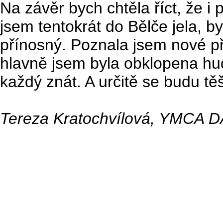
Na závěr bych chtěla říct, že i
jsem tentokrát do Bělče jela, 
přínosný. Poznala jsem nové př
hlavně jsem byla obklopena hudb
každý znát. A určitě se budu těši
Tereza Kratochvílová, YMCA DAP