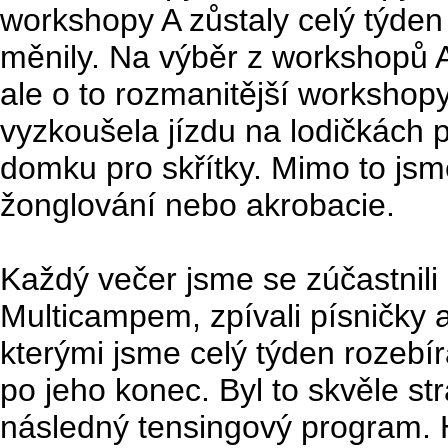
workshopy A zůstaly celý týden
měnily. Na výběr z workshopů A
ale o to rozmanitější workshopy
vyzkoušela jízdu na lodičkách 
domku pro skřítky. Mimo to js
žonglování nebo akrobacie.
Každý večer jsme se zúčastnil
Multicampem, zpívali písničky a
kterými jsme celý týden rozebí
po jeho konec. Byl to skvěle str
následný tensingový program. Hr