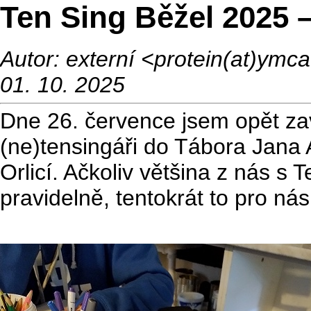
Ten Sing Běžel 2025
Autor: externí <protein(at)ym
01. 10. 2025
Dne 26. července jsem opět zav
(ne)tensingáři do Tábora Jan
Orlicí. Ačkoliv většina z nás s
pravidelně, tentokrát to pro ná