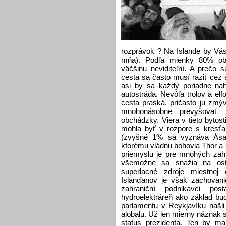
rozprávok ? Na Islande by Vás
mňa). Podľa mienky 80% obyv
väčšinu neviditeľní. A prečo s
cesta sa často musí raziť cez 
asi by sa každý poriadne na
autostráda. Nevôľa trolov a elf
cesta praská, pričasto ju zmý
mnohonásobne prevyšovať n
obchádzky. Viera v tieto bytosti
mohla byť v rozpore s kresť
(zvyšné 1% sa vyznáva Ásat
ktorému vládnu bohovia Thor a O
priemyslu je pre mnohých zahr
všemožne sa snažia na ostr
superlacné zdroje miestnej 
Islanďanov je však zachovani
zahraniční podnikavci pos
hydroelektráreň ako základ bu
parlamentu v Reykjavíku našli
alobalu. Už len mierny náznak
status prezidenta. Ten by ma