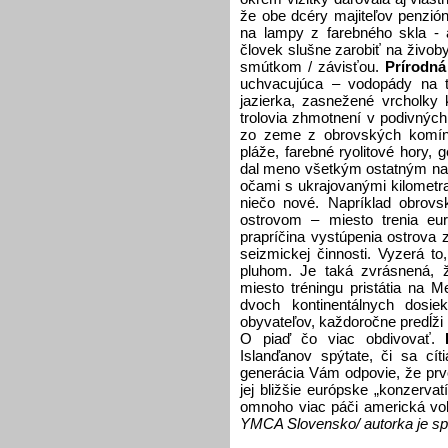
že obe dcéry majiteľov penzió
na lampy z farebného skla - 
človek slušne zarobiť na živobyt
smútkom / závisťou.
Prírodná
uchvacujúca – vodopády na ti
jazierka, zasnežené vrcholky 
trolovia zhmotnení v podivnýc
zo zeme z obrovských komíno
pláže, farebné ryolitové hory, 
dal meno všetkým ostatným na 
očami s ukrajovanými kilometra
niečo nové. Napríklad obrovs
ostrovom – miesto trenia eur
prapríčina vystúpenia ostrova
seizmickej činnosti. Vyzerá 
pluhom. Je taká zvrásnená, že
miesto tréningu pristátia na 
dvoch kontinentálnych dosie
obyvateľov, každoročne predĺži
O piaď čo viac obdivovať.
Islanďanov spýtate, či sa cít
generácia Vám odpovie, že prvot
jej bližšie európske „konzerva
omnoho viac páči americká voľ
YMCA Slovensko/ autorka je sp