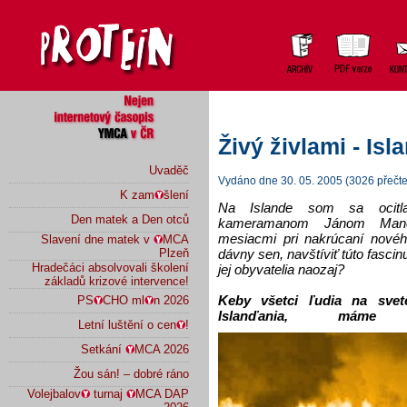
Živý živlami - Isl
Uvaděč
Vydáno dne 30. 05. 2005 (3026 přečte
K zam
šlení
Na Islande som sa ocitl
Den matek a Den otců
kameramanom Jánom Manč
mesiacmi pri nakrúcaní nového
Slavení dne matek v
MCA
dávny sen, navštíviť túto fascin
Plzeň
Hradečáci absolvovali školení
jej obyvatelia naozaj?
základů krizové intervence!
Keby všetci ľudia na svete
PS
CHO ml
n 2026
Islanďania, m
Letní luštění o cen
!
Setkání
MCA 2026
Žou sán! – dobré ráno
Volejbalov
turnaj
MCA DAP