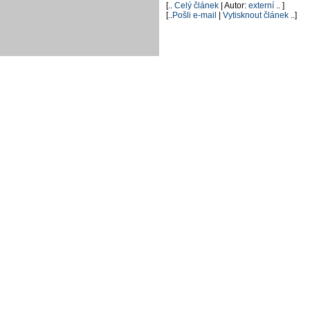
[..
Celý článek
| Autor:
externí
.. ]
[..
Pošli e-mail
|
Vytisknout článek
..]