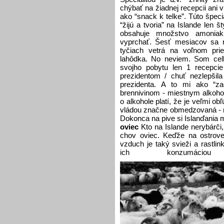
chýbať na žiadnej recepcii ani 
ako “snack k telke”. Túto špecia
“žijú a tvoria” na Islande len 
obsahuje množstvo amoniaku
vyprchať. Šesť mesiacov sa 
tyčiach vetrá na voľnom prie
lahôdka. No neviem. Som cel
svojho pobytu len 1 recepcie
prezidentom / chuť nezlepšil
prezidenta. A to mi ako “zač
brennivinom - miestnym alkoh
o alkohole platí, že je veľmi o
vládou značne obmedzovaná - n
Dokonca na pive si Islanďania 
oviec
Kto na Islande nerybárči,
chov oviec. Keďže na ostrove
vzduch je taký svieži a rastli
ich konzumáciou 