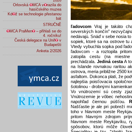
2026
Orlovská
MCA v
razila do
hasičského muzea
Kd
ž se technologie přestanou
bát
STRUČNĚ
ľadovcom
Vraj je takáto cha
severských končín” nezvyčajn
MCA PraMen
– přihlaš se do
4. ročníku!
nedávajú. Snáď v sebe nosia t
Česká delegace na Unif
v
sopiek, ktoré sa na ostrove tu
Budapešti
Vtedy vybuchla sopka pod ľado
Anketa 2/2026
ľadovcom - a roztopila prit
zatopila cestu (na miestne
prechádzala.
Jediná cesta
A to
na Islande rovnakou raritou a
ostrova, meria približne 2500 km
asfaltom. Dokonca platí, že pod
najlepšia poisťovacia spoločno
šotolinou - drobnými kamienkam
Vo vnútrozemí sú cesty zjaz
Vnútrozemie je vôbec nehostin
napohľad čiernou púšťou.
R
Našťastie je ale pri pobreží m
toho v hlavnom meste Reykjaví
pritom hlavným zdrojom prí
hlavnom meste Reykjavíku, ry
spôsobov, ktorú môže človek
Špecialitou je tzv. “zhnitý žr