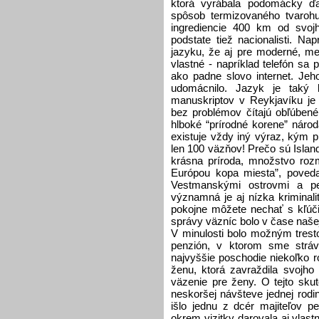
ktorá vyrábala podomácky ďa
spôsob termizovaného tvarohu
ingrediencie 400 km od svojh
podstate tiež nacionalisti. Na
jazyku, že aj pre moderné, me
vlastné - napríklad telefón sa 
ako padne slovo internet. Jeh
udomácnilo. Jazyk je taký 
manuskriptov v Reykjavíku je
bez problémov čítajú obľúbené 
hlboké “prírodné korene” národ
existuje vždy iný výraz, kým p
len 100 väzňov! Prečo sú Islanďa
krásna príroda, množstvo rozm
Európou kopa miesta”, povedal
Vestmanskými ostrovmi a p
významná je aj nízka kriminal
pokojne môžete nechať s kľúči
správy väzníc bolo v čase naše
V minulosti bolo možným trest
penzión, v ktorom sme strávil
najvyššie poschodie niekoľko 
ženu, ktorá zavraždila svojho
väzenie pre ženy. O tejto sku
neskoršej návšteve jednej rodi
išlo jednu z dcér majiteľov 
okrem vizitky darovala aj vlas