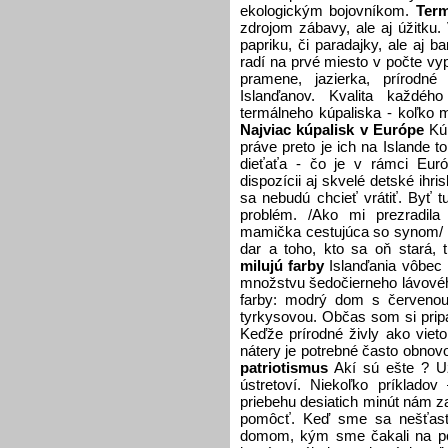
ekologickým bojovníkom.
Term
zdrojom zábavy, ale aj úžitku. 
papriku, či paradajky, ale aj 
radí na prvé miesto v počte v
pramene, jazierka, prírodné
Islanďanov. Kvalita každéh
termálneho kúpaliska - koľko m
Najviac kúpalisk v Európe
Kúp
práve preto je ich na Islande to
dieťaťa - čo je v rámci Eur
dispozícii aj skvelé detské ihri
sa nebudú chcieť vrátiť. Byť 
problém. /Ako mi prezradila
mamička cestujúca so synom/ P
dar a toho, kto sa oň stará,
milujú farby
Islanďania vôbec n
množstvu šedočierneho lávovéh
farby: modrý dom s červenou 
tyrkysovou. Občas som si pripa
Keďže prírodné živly ako viet
nátery je potrebné často obnovo
patriotismus
Akí sú ešte ? U
ústretoví. Niekoľko príklado
priebehu desiatich minút nám za
pomôcť. Keď sme sa nešťastn
domom, kým sme čakali na pol