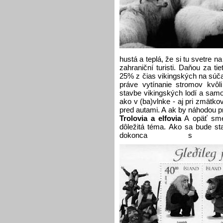
hustá a teplá, že si tu svetre 
zahraniční turisti. Daňou za ti
25% z čias vikingských na súč
práve vytínanie stromov kvôl
stavbe vikingských lodí a samo
ako v (ba)vlnke - aj pri zmätk
pred autami. A ak by náhodou pri
Trolovia a elfovia
A opäť sme 
dôležitá téma. Ako sa bude sta
dokonca s t