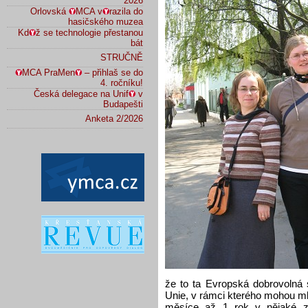
2026
Orlovská
MCA v
razila do
hasičského muzea
Kd
ž se technologie přestanou
bát
STRUČNĚ
MCA PraMen
– přihlaš se do
4. ročníku!
Česká delegace na Unif
v
Budapešti
Anketa 2/2026
že to ta Evropská dobrovolná
Unie, v rámci kterého mohou mlad
měsíce až 1 rok v nějaké z