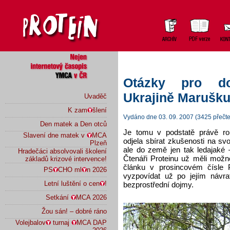
Otázky pro do
Ukrajině Marušk
Uvaděč
K zam
šlení
Vydáno dne 03. 09. 2007 (3425 přečte
Den matek a Den otců
Je tomu v podstatě právě r
Slavení dne matek v
MCA
odjela sbírat zkušenosti na s
Plzeň
ale do země jen tak ledajaké
Hradečáci absolvovali školení
Čtenáři Proteinu už měli možn
základů krizové intervence!
článku v prosincovém čísle P
PS
CHO ml
n 2026
vyzpovídat už po jejím návrat
Letní luštění o cen
!
bezprostřední dojmy.
Setkání
MCA 2026
Žou sán! – dobré ráno
Volejbalov
turnaj
MCA DAP