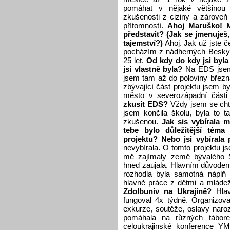
pomáhat v nějaké většinou 
zkušenosti z ciziny a zároveň
přítomností.
Ahoj Maruško! 
představit? (Jak se jmenuješ, o
tajemství?)
Ahoj. Jak už jste č
pocházím z nádherných Beskyd
25 let.
Od kdy do kdy jsi byla
jsi vlastně byla?
Na EDS jsem 
jsem tam až do poloviny březn
zbývající část projektu jsem b
město v severozápadní části
zkusit EDS?
Vždy jsem se chtě
jsem končila školu, byla to ta
zkušenou.
Jak sis vybírala 
tebe bylo důležitější tém
projektu? Nebo jsi vybírala 
nevybírala. O tomto projektu 
mě zajímaly země bývalého 
hned zaujala. Hlavním důvodem
rozhodla byla samotná náplň p
hlavně práce z dětmi a mláde
Zdolbuniv na Ukrajině?
Hlav
fungoval 4x týdně. Organizova
exkurze, soutěže, oslavy naro
pomáhala na různých tábore
celoukrajinské konference Y