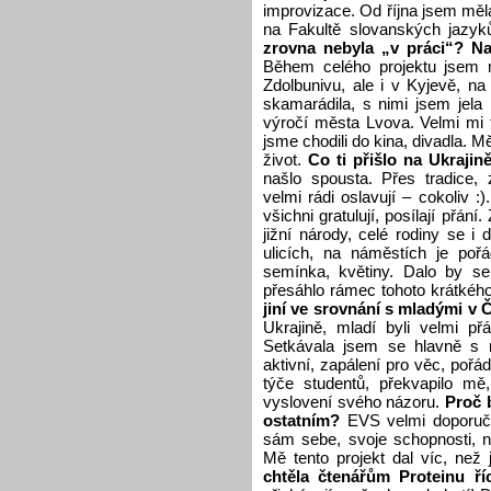
improvizace. Od října jsem mě
na Fakultě slovanských jazy
zrovna nebyla „v práci“? Na
Během celého projektu jsem m
Zdolbunivu, ale i v Kyjevě, n
skamarádila, s nimi jsem jela 
výročí města Lvova. Velmi mi t
jsme chodili do kina, divadla. 
život.
Co ti přišlo na Ukrajin
našlo spousta. Přes tradice, 
velmi rádi oslavují – cokoliv 
všichni gratulují, posílají přán
jižní národy, celé rodiny se i
ulicích, na náměstích je pořá
semínka, květiny. Dalo by se
přesáhlo rámec tohoto krátkého
jiní ve srovnání s mladými v
Ukrajině, mladí byli velmi přá
Setkávala jsem se hlavně s 
aktivní, zapálení pro věc, pořád
týče studentů, překvapilo mě,
vyslovení svého názoru.
Proč 
ostatním?
EVS velmi doporučuj
sám sebe, svoje schopnosti, n
Mě tento projekt dal víc, ne
chtěla čtenářům Proteinu ří