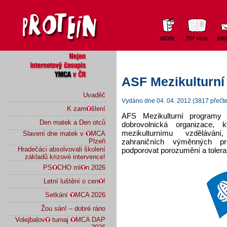
ASF Mezikulturní 
Uvaděč
Vydáno dne 04. 04. 2012 (3817 přečte
K zam
šlení
AFS Mezikulturní programy 
Den matek a Den otců
dobrovolnická organizace, k
mezikulturnímu vzděláván
Slavení dne matek v
MCA
zahraničních výměnných pr
Plzeň
Hradečáci absolvovali školení
podporovat porozumění a tolera
základů krizové intervence!
PS
CHO ml
n 2026
Letní luštění o cen
!
Setkání
MCA 2026
Žou sán! – dobré ráno
Volejbalov
turnaj
MCA DAP