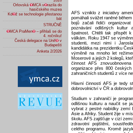
2026
Orlovská
MCA v
razila do
hasičského muzea
AFS vzniklo z iniciativy ameri
Kd
ž se technologie přestanou
pomáhali svážet raněné během 
bát
bojů začali řidiči organizova
STRUČNĚ
poznávání odlišných kultur
MCA PraMen
– přihlaš se do
špatnost. Chtěli tak přispět 
4. ročníku!
válkám. Roku 1947 se výměnnéh
Česká delegace na Unif
v
studenti, mezi nimi i Jaros
Budapešti
kandidátka na prezidentku Česk
Anketa 2/2026
výměně na mnoho let režime
Moserové a jejích 2 kolegů, kteř
činnost AFS znovuobnovena 
organizace přes 800 českých 
zahraničních studentů z více ne
Hlavní činností AFS je tedy s
dobrovolnictví v ČR a dobrovolni
Studium v zahraničí je program
odlišnou kulturu a naučit se 
vybrat z pestré nabídky zemí E
Asie a Afriky. Student žije v mí
školu. AFS zajišťuje v cizí zem
zdravotní pojištění, soustře
celého programu. Kromě jazyka