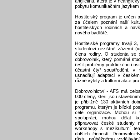
angličtinu, která je v neangli
pobytu komunikačním jazykem m
Hostitelský program je určen p
za účelem poznání naší kultu
hostitelských rodinách a navš
nového bydliště.
Hostitelské programy trvají 3
studentovi nezištně zázemí (v
člena rodiny. O studenta se d
dobrovolník, který pomáhá stud
řešit problémy praktického i o
účastní čtyř soustředění, v 
usnadňují adaptaci v českém p
různé výlety a kulturní akce pro
Dobrovolnictví - AFS má celos
000 členy, kteří jsou stavebními
je přibližně 130 aktivních dob
programu, kterým je blízké pos
celé organizace. Mohou si v
spolupráci, mohou dělat k
připravovat české studenty n
workshopy s mezikulturní t
dalších činností. Dobrovolnic
růstu, průběžnému vzděláván