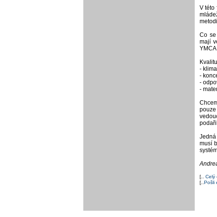
V této
mláde
metodic
Co se 
mají v
YMCA s
Kvalit
- klim
- kon
- odpo
- mate
Chceme
pouze 
vedouc
podaři
Jedná 
musí b
systém
Andrea
[..
Celý
[..
Pošli 