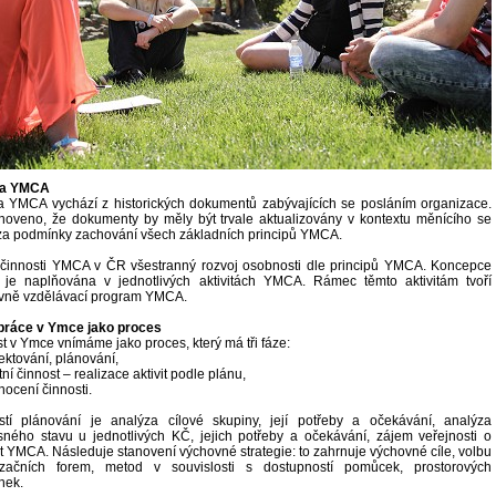
ita YMCA
ta YMCA vychází z historických dokumentů zabývajících se posláním organizace.
noveno, že dokumenty by měly být trvale aktualizovány v kontextu měnícího se
za podmínky zachování všech základních principů YMCA.
činnosti YMCA v ČR všestranný rozvoj osobnosti dle principů YMCA. Koncepce
je naplňována v jednotlivých aktivitách YMCA. Rámec těmto aktivitám tvoří
vně vzdělávací program YMCA.
práce v Ymce jako proces
t v Ymce vnímáme jako proces, který má tři fáze:
jektování, plánování,
tní činnost – realizace aktivit podle plánu,
nocení činnosti.
stí plánování je analýza cílové skupiny, její potřeby a očekávání, analýza
ného stavu u jednotlivých KČ, jejich potřeby a očekávání, zájem veřejnosti o
t YMCA. Následuje stanovení výchovné strategie: to zahrnuje výchovné cíle, volbu
izačních forem, metod v souvislosti s dostupností pomůcek, prostorových
nek.