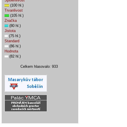
Spolehlivost
(100 hl.)
Trvanlivost
(105 hl.)
Značka
(80 hl.)
Jistota
(75 hl.)
Standard
(86 hl.)
Hodnota
(82 hl.)
Celkem hlasovalo: 933