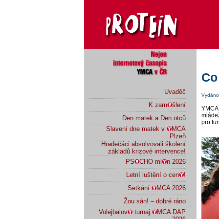
Co
Uvaděč
Vydáno 
K zam
šlení
YMCA 
mládež
Den matek a Den otců
pro fu
Slavení dne matek v
MCA
Plzeň
Hradečáci absolvovali školení
základů krizové intervence!
PS
CHO ml
n 2026
Letní luštění o cen
!
Setkání
MCA 2026
Žou sán! – dobré ráno
Volejbalov
turnaj
MCA DAP