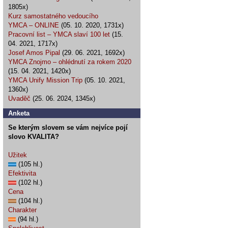
1805x)
Kurz samostatného vedoucího
YMCA – ONLINE
(05. 10. 2020, 1731x)
Pracovní list – YMCA slaví 100 let
(15.
04. 2021, 1717x)
Josef Amos Pipal
(29. 06. 2021, 1692x)
YMCA Znojmo – ohlédnutí za rokem 2020
(15. 04. 2021, 1420x)
YMCA Unify Mission Trip
(05. 10. 2021,
1360x)
Uvaděč
(25. 06. 2024, 1345x)
Anketa
Se kterým slovem se vám nejvíce pojí
slovo KVALITA?
Užitek
(105 hl.)
Efektivita
(102 hl.)
Cena
(104 hl.)
Charakter
(94 hl.)