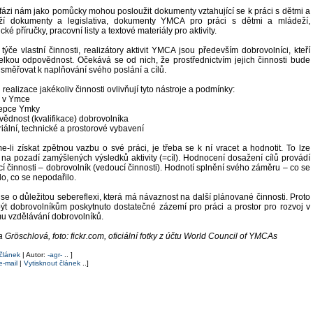
 fázi nám jako pomůcky mohou posloužit dokumenty vztahující se k práci s dětmi a
ží dokumenty a legislativa, dokumenty YMCA pro práci s dětmi a mládeží,
ké příručky, pracovní listy a textové materiály pro aktivity.
týče vlastní činnosti, realizátory aktivit YMCA jsou především dobrovolníci, kteří
elkou odpovědnost. Očekává se od nich, že prostřednictvím jejich činnosti bude
měřovat k naplňování svého poslání a cílů.
u realizace jakékoliv činnosti ovlivňují tyto nástroje a podmínky:
a v Ymce
cepce Ymky
vědnost (kvalifikace) dobrovolníka
riální, technické a prostorové vybavení
-li získat zpětnou vazbu o své práci, je třeba se k ní vracet a hodnotit. To lze
na pozadí zamýšlených výsledků aktivity (=cíl). Hodnocení dosažení cílů provádí
í činnosti – dobrovolník (vedoucí činnosti). Hodnotí splnění svého záměru – co se
lo, co se nepodařilo.
se o důležitou sebereflexi, která má návaznost na další plánované činnosti. Proto
ýt dobrovolníkům poskytnuto dostatečné zázemí pro práci a prostor pro rozvoj v
u vzdělávání dobrovolníků.
 Gröschlová, foto: fickr.com, oficiální fotky z účtu World Council of YMCAs
 článek
| Autor:
-agr-
.. ]
e-mail
|
Vytisknout článek
..]