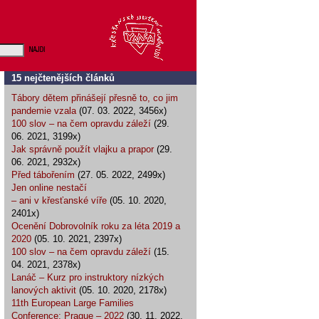
15 nejčtenějších článků
Tábory dětem přinášejí přesně to, co jim
pandemie vzala
(07. 03. 2022, 3456x)
100 slov – na čem opravdu záleží
(29.
06. 2021, 3199x)
Jak správně použít vlajku a prapor
(29.
06. 2021, 2932x)
Před tábořením
(27. 05. 2022, 2499x)
Jen online nestačí
– ani v křesťanské víře
(05. 10. 2020,
2401x)
Ocenění Dobrovolník roku za léta 2019 a
2020
(05. 10. 2021, 2397x)
100 slov – na čem opravdu záleží
(15.
04. 2021, 2378x)
Lanáč – Kurz pro instruktory nízkých
lanových aktivit
(05. 10. 2020, 2178x)
11th European Large Families
Conference: Prague – 2022
(30. 11. 2022,