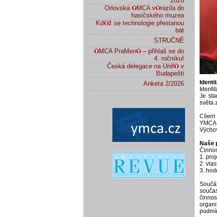
2026
Orlovská
MCA v
razila do
hasičského muzea
Kd
ž se technologie přestanou
bát
STRUČNĚ
MCA PraMen
– přihlaš se do
4. ročníku!
Česká delegace na Unif
v
Budapešti
Ident
Anketa 2/2026
Identi
Je sta
světa 
Cílem 
YMCA 
Výcho
Naše 
Činnos
1. pro
2. vlas
3. hod
Součá
součas
činnos
organ
podmí