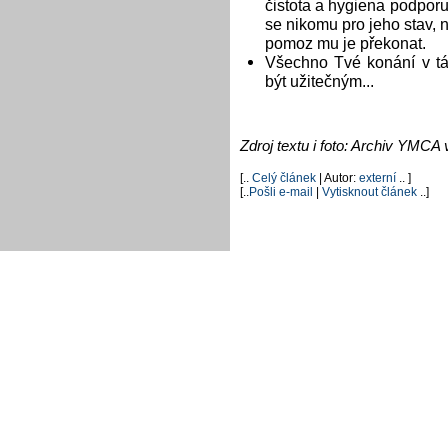
čistota a hygiena podporuj
se nikomu pro jeho stav, n
pomoz mu je překonat.
Všechno Tvé konání v tá
být užitečným...
Zdroj textu i foto: Archiv YMCA 
[..
Celý článek
| Autor:
externí
.. ]
[..
Pošli e-mail
|
Vytisknout článek
..]