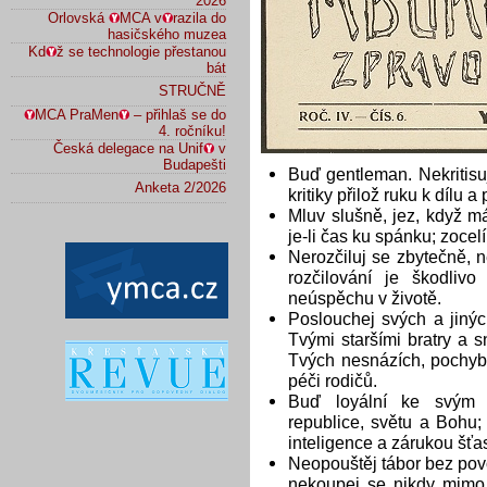
2026
Orlovská
MCA v
razila do
hasičského muzea
Kd
ž se technologie přestanou
bát
STRUČNĚ
MCA PraMen
– přihlaš se do
4. ročníku!
Česká delegace na Unif
v
Budapešti
Buď gentleman. Nekritis
Anketa 2/2026
kritiky přilož ruku k dílu a
Mluv slušně, jez, když máš 
je-li čas ku spánku; zocelí
Nerozčiluj se zbytečně, 
rozčilování je škodliv
neúspěchu v životě.
Poslouchej svých a jinýc
Tvými staršími bratry a 
Tvých nesnázích, pochybn
péči rodičů.
Buď loyální ke svým 
republice, světu a Bohu;
inteligence a zárukou šťas
Neopouštěj tábor bez pov
nekoupej se nikdy mimo