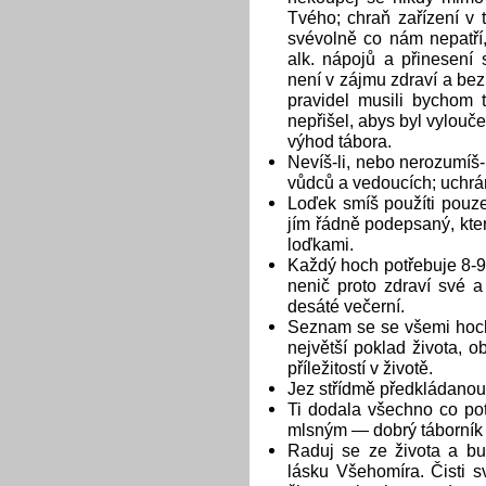
Tvého; chraň zařízení v t
svévolně co nám nepatří,
alk. nápojů a přinesení 
není v zájmu zdraví a be
pravidel musili bychom t
nepřišel, abys byl vylouče
výhod tábora.
Nevíš-li, nebo nerozumíš-
vůdců a vedoucích; uchrá
Loďek smíš použíti pouze
jím řádně podepsaný, kte
loďkami.
Každý hoch potřebuje 8-9
nenič proto zdraví své 
desáté večerní.
Seznam se se všemi hochy v
největší poklad života, 
příležitostí v životě.
Jez střídmě předkládanou 
Ti dodala všechno co po
mlsným — dobrý táborník 
Raduj se ze života a b
lásku Všehomíra. Čisti 