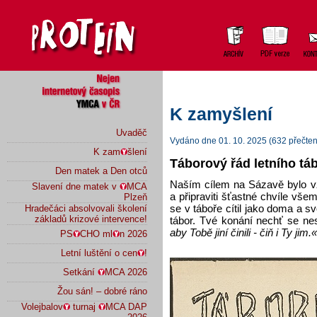
K zamyšlení
Uvaděč
Vydáno dne 01. 10. 2025 (632 přečten
K zam
šlení
Táborový řád letního t
Den matek a Den otců
Naším cílem na Sázavě bylo vžd
Slavení dne matek v
MCA
a připraviti šťastné chvíle vš
Plzeň
se v táboře cítil jako doma a s
Hradečáci absolvovali školení
základů krizové intervence!
tábor. Tvé konání nechť se ne
aby Tobě jiní činili - čiň i Ty jim.«
PS
CHO ml
n 2026
Letní luštění o cen
!
Setkání
MCA 2026
Žou sán! – dobré ráno
Volejbalov
turnaj
MCA DAP