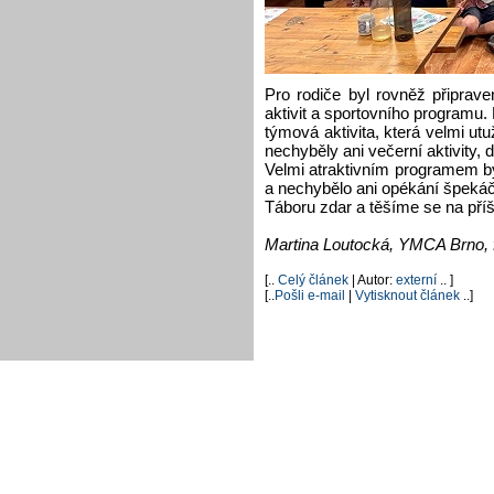
Pro rodiče byl rovněž připrav
aktivit a sportovního programu. 
týmová aktivita, která velmi utu
nechyběly ani večerní aktivity, 
Velmi atraktivním programem b
a nechybělo ani opékání špeká
Táboru zdar a těšíme se na příšt
Martina Loutocká, YMCA Brno, f
[..
Celý článek
| Autor:
externí
.. ]
[..
Pošli e-mail
|
Vytisknout článek
..]