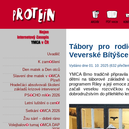
Tábory pro rod
Veverské Bítýšce
Uvaděč
K zam
šlení
Vydáno dne 01. 10. 2025 (632 přečten
Den matek a Den otců
YMCA Brno tradičně připravila 
Slavení dne matek v
MCA
dětmi na táborové základně u
Plzeň
programem Riley a její emoce 
Hradečáci absolvovali školení
začali veselou rozcvičkou
základů krizové intervence!
dobrodružstvím do přilehlého le
PS
CHO ml
n 2026
Letní luštění o cen
!
Setkání
MCA 2026
Žou sán! – dobré ráno
Volejbalov
turnaj
MCA DAP