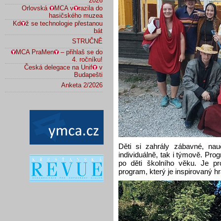
2026
Orlovská
MCA v
razila do
hasičského muzea
Kd
ž se technologie přestanou
bát
STRUČNĚ
MCA PraMen
– přihlaš se do
4. ročníku!
Česká delegace na Unif
v
Budapešti
Anketa 2/2026
Děti si zahrály zábavné, nauč
individuálně, tak i týmově. Pro
po děti školního věku. Je pr
program, který je inspirovaný h