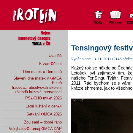
Tensingový festi
Uvaděč
Vydáno dne 13. 11. 2011 (2146 přečte
K zam
šlení
Každý rok se někde po Čechách 
Den matek a Den otců
Letošek byl zajímavý tím, že 
našeho TenSingu Tyjátr. Festi
Slavení dne matek v
MCA
2011. Rádi bychom se s vámi po
Plzeň
Hradečáci absolvovali školení
krátce shrneme, jak to všechno 
základů krizové intervence!
PS
CHO ml
n 2026
Letní luštění o cen
!
Setkání
MCA 2026
Žou sán! – dobré ráno
Volejbalov
turnaj
MCA DAP