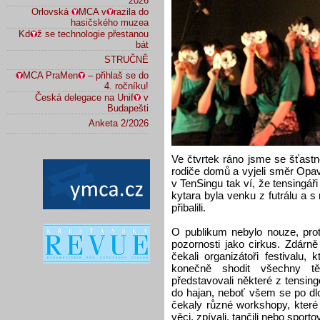
2026
Orlovská
MCA v
razila do
hasičského muzea
Kd
ž se technologie přestanou
bát
STRUČNĚ
MCA PraMen
– přihlaš se do
4. ročníku!
Česká delegace na Unif
v
Budapešti
Anketa 2/2026
Ve čtvrtek ráno jsme se šťastn
rodiče domů a vyjeli směr Opav
v TenSingu tak ví, že tensingáři
kytara byla venku z futrálu a s
přibalili.
O publikum nebylo nouze, prot
pozornosti jako cirkus. Zdárn
čekali organizátoři festivalu
konečně shodit všechny t
představovali některé z tensin
do hajan, neboť všem se po dl
čekaly různé workshopy, které 
věci, zpívali, tančili nebo sportov