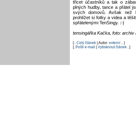
třicet účastníků a tak o záb
plných hudby, tance a přátel j
svých domovů. Avšak než b
prohlížet si fotky a videa a těš
spřátelenými TenSingy. :-)
tensingářka Kačka, foto: archiv
[..
Celý článek
| Autor:
externí
.. ]
[..
Pošli e-mail
|
Vytisknout článek
..]