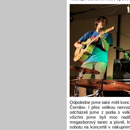
Odpoledne jsme také měli konce
Černilov. I přes velikou nerv
odcházeli jsme z podia s vel
všichni jsme byli moc nad
megasborový tanec a písně, kte
sobotu na koncertě v nákupním 