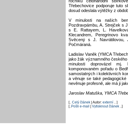
ročníku celonárodní sbírko
Třebechovice podporuje tuto s
dosud odeslala výtěžky z obdob
V minulosti na našich ben
Pozdravpámbu, A. Strejček s J
s E. Rattayem, L. Havelko
Klecandrem, Peregrinovo kva
Svěcený s J. Navrátilovou,
Počmáraná.
Ladislav Vaněk (YMCA Třebecho
jako žák významného českého k
minulosti doprovázel mj
komponovaném pořadu o Bedřic
samostatných i kolektivních k
a věnuje se také pedagogické 
nevěnuje profesně, ale má ji ja
Jaroslav Matuška, YMCA Třeb
[..
Celý článek
| Autor:
externí
.. ]
[..
Pošli e-mail
|
Vytisknout článek
..]