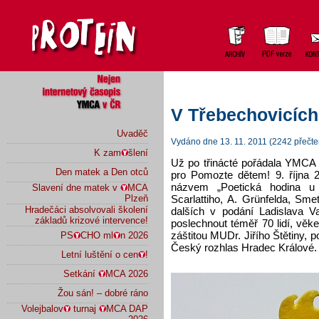
V Třebechovicích
Uvaděč
Vydáno dne 13. 11. 2011 (2242 přečte
K zam
šlení
Už po třinácté pořádala YMCA 
Den matek a Den otců
pro Pomozte dětem! 9. října 20
názvem „Poetická hodina u 
Slavení dne matek v
MCA
Scarlattiho, A. Grünfelda, Sm
Plzeň
Hradečáci absolvovali školení
dalších v podání Ladislava Va
základů krizové intervence!
poslechnout téměř 70 lidí, věk
záštitou MUDr. Jiřího Štětiny,
PS
CHO ml
n 2026
Český rozhlas Hradec Králové.
Letní luštění o cen
!
Setkání
MCA 2026
Žou sán! – dobré ráno
Volejbalov
turnaj
MCA DAP