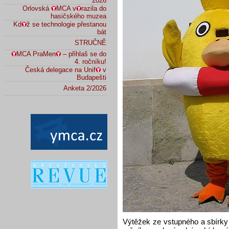
2026
Orlovská
MCA v
razila do
hasičského muzea
Kd
ž se technologie přestanou
bát
STRUČNĚ
MCA PraMen
– přihlaš se do
4. ročníku!
Česká delegace na Unif
v
Budapešti
Anketa 2/2026
Výtěžek ze vstupného a sbírky 