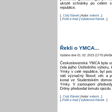
ukryté schránky po celém s
republice.
[..
Celý článek
| Autor:
externí
..]
[..
Pošli e-mail
|
Vytisknout článek
..]
Řekli o YMCA...
Vydáno dne 01. 02. 2015 (1770 přečte
Československá YMCA byla us
čela jejího Ústředního výboru,
Ymky v celé republice, byl post
náš význačný filosof, věc a p
konal ve Studentském domov
Ymky. V zastoupení předsedy 
Drtiny předsedal tomuto sjezdu 
[..
Celý článek
| Autor:
externí
..]
[..
Pošli e-mail
|
Vytisknout článek
..]