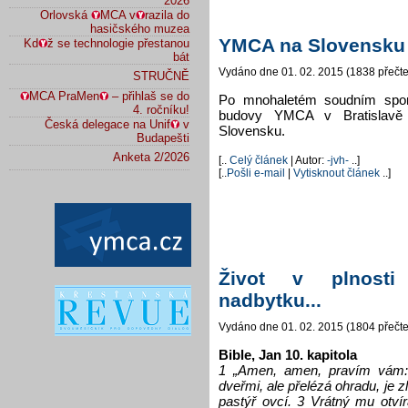
2026
Orlovská
MCA v
razila do
hasičského muzea
YMCA na Slovensku 
Kd
ž se technologie přestanou
bát
Vydáno dne 01. 02. 2015 (1838 přečte
STRUČNĚ
MCA PraMen
– přihlaš se do
Po mnohaletém soudním sporu
4. ročníku!
budovy YMCA v Bratislavě
Česká delegace na Unif
v
Slovensku.
Budapešti
Anketa 2/2026
[..
Celý článek
| Autor:
-jvh-
..]
[..
Pošli e-mail
|
Vytisknout článek
..]
Život v plnosti
nadbytku...
Vydáno dne 01. 02. 2015 (1804 přečte
Bible, Jan 10. kapitola
1 „Amen, amen, pravím vám:
dveřmi, ale přelézá ohradu, je z
pastýř ovcí. 3 Vrátný mu otví