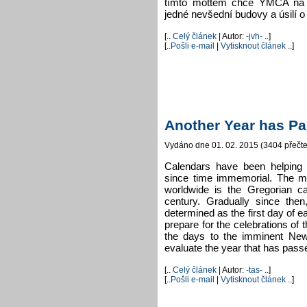
tímto mottem chce YMCA na 
jedné nevšední budovy a úsilí o
[..
Celý článek
| Autor:
-jvh-
..]
[..
Pošli e-mail
|
Vytisknout článek
..]
Another Year has P
Vydáno dne 01. 02. 2015 (3404 přečte
Calendars have been helping
since time immemorial. The 
worldwide is the Gregorian ca
century. Gradually since the
determined as the first day o
prepare for the celebrations of 
the days to the imminent New 
evaluate the year that has passe
[..
Celý článek
| Autor:
-tas-
..]
[..
Pošli e-mail
|
Vytisknout článek
..]