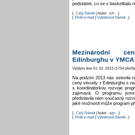
podstatné, co se v basketbalu 
[..
Celý článek
| Autor:
-jvh-
..]
[..
Pošli e-mail
|
Vytisknout článek
..]
Mezinárodní c
Edinburghu v YMCA
Vydáno dne 01. 02. 2015 (1754 přečte
Na podzim 2013 nás oslovila n
ceny vévody z Edinburghu s na
s koordinátorkou rozvoje pro
zajímavá. O programu jsme
představila nám současný rozv
jaké možnosti může program př
[..
Celý článek
| Autor:
-agr-
..]
[..
Pošli e-mail
|
Vytisknout článek
..]