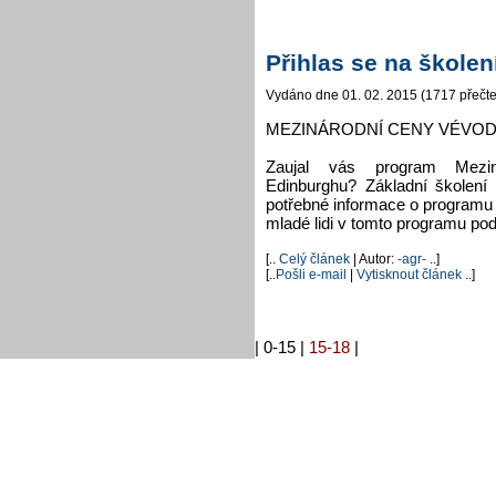
Přihlas se na školen
Vydáno dne 01. 02. 2015 (1717 přečte
MEZINÁRODNÍ CENY VÉVODY
Zaujal vás program Mezi
Edinburghu? Základní školen
potřebné informace o programu
mladé lidi v tomto programu p
[..
Celý článek
| Autor:
-agr-
..]
[..
Pošli e-mail
|
Vytisknout článek
..]
|
0-15
|
15-18
|