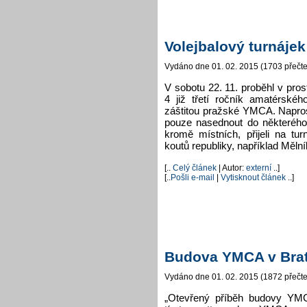
Volejbalový turnáje
Vydáno dne 01. 02. 2015 (1703 přečte
V sobotu 22. 11. proběhl v pro
4 již třetí ročník amatérskéh
záštitou pražské YMCA. Naprost
pouze nasednout do některého
kromě místních, přijeli na tu
koutů republiky, například Měln
[..
Celý článek
| Autor:
externí
..]
[..
Pošli e-mail
|
Vytisknout článek
..]
Budova YMCA v Brat
Vydáno dne 01. 02. 2015 (1872 přečte
„Otevřený příběh budovy YMC