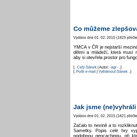
Co můžeme zlepšov
Vydáno dne 01. 02. 2015 (1825 přečte
YMCA v ČR je nejstarší mezinár
dětmi a mládeží, která musí 
aby si otevřela prostor pro fung
[..
Celý článek
| Autor:
-agr-
..]
[..
Pošli e-mail
|
Vytisknout článek
..]
Jak jsme (ne)vyhrál
Vydáno dne 01. 02. 2015 (1821 přečte
Začalo to nevině a to rozklikn
Sametky. Popis celé hry vy
podobnou geocachingu, při k