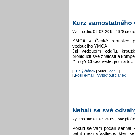
Kurz samostatného 
Vydáno dne 01. 02. 2015 (1678 přečte
YMCA v České republice p
vedoucího YMCA
Jsi vedoucím oddílu, kroužk
prohloubit své znalosti a komp
Ymky? Chceš vědět jak na to… e
[..
Celý článek
| Autor:
-agr-
..]
[..
Pošli e-mail
|
Vytisknout článek
..]
Nebáli se své odvah
Vydáno dne 01. 02. 2015 (1686 přečte
Pokud se vám podaří sehnat kn
patřit mezi šťastlivce, kteří