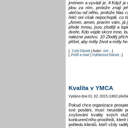
jménem a vyvádí je. 4 Když je
jdou za ním, protože znají je
utečou od něho, protože hlas ci
řekl; oni však nepochopili, co t
„Amen, amen, pravím vám, já js
přede mnou, jsou zloději a lup
dveře. Kdo vejde skrze mne, b
nalezne pastvu. 10 Zloděj přichá
přišel, aby měly život a měly ho 
[..
Celý článek
| Autor:
-jvh-
..]
[..
Pošli e-mail
|
Vytisknout článek
..]
Kvalita v YMCA
Vydáno dne 01. 02. 2015 (1802 přečte
Pokud chce organizace prospero
své poslání, musí neustále 
zvyšování kvality svých slu
konkurenčního prostředí, které i
pohledu klientů, kteří vždy raděj