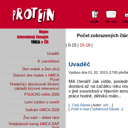
Počet zobrazených člán
|
0-15
|
15-18
|
Uvaděč
K zam
šlení
Uvaděč
Den matek a Den otců
Vydáno dne 01. 02. 2015 (1795 přečte
Slavení dne matek v
MCA
Plzeň
Milí čtenáři! Jak vidíte, posle
Hradečáci absolvovali školení
dostává až na začátku roku nové
základů krizové intervence!
v jiné souvislosti v hlavním tem
PS
CHO ml
n 2026
práce hodně, dělníků málo...
Letní luštění o cen
!
[..
Celý článek
| Autor:
-jvh-
..]
[..
Pošli e-mail
|
Vytisknout článek
..]
Setkání
MCA 2026
Žou sán! – dobré ráno
Volejbalov
turnaj
MCA DAP