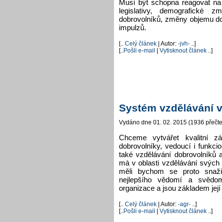
Musí být schopna reagovat na 
legislativy, demografické 
dobrovolníků, změny objemu dos
impulzů.
[..
Celý článek
| Autor:
-jvh-
..]
[..
Pošli e-mail
|
Vytisknout článek
..]
Systém vzdělávání 
Vydáno dne 01. 02. 2015 (1936 přečte
Chceme vytvářet kvalitní z
dobrovolníky, vedoucí i funkc
také vzdělávání dobrovolník
má v oblasti vzdělávání svých 
měli bychom se proto snažit
nejlepšího vědomí a svědom
organizace a jsou základem její 
[..
Celý článek
| Autor:
-agr-
..]
[..
Pošli e-mail
|
Vytisknout článek
..]