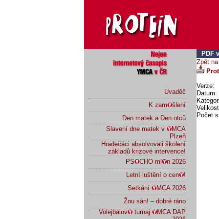
PDF v
Zpět na
Prot
Verze:
Uvaděč
Datum: 
Kategor
K zam
šlení
Velikos
Počet s
Den matek a Den otců
Slavení dne matek v
MCA
Plzeň
Hradečáci absolvovali školení
základů krizové intervence!
PS
CHO ml
n 2026
Letní luštění o cen
!
Setkání
MCA 2026
Žou sán! – dobré ráno
Volejbalov
turnaj
MCA DAP