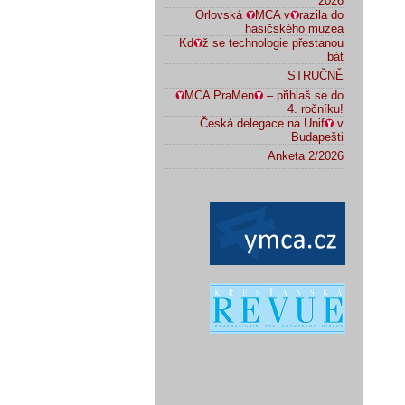
2026
Orlovská
MCA v
razila do
hasičského muzea
Kd
ž se technologie přestanou
bát
STRUČNĚ
MCA PraMen
– přihlaš se do
4. ročníku!
Česká delegace na Unif
v
Budapešti
Anketa 2/2026