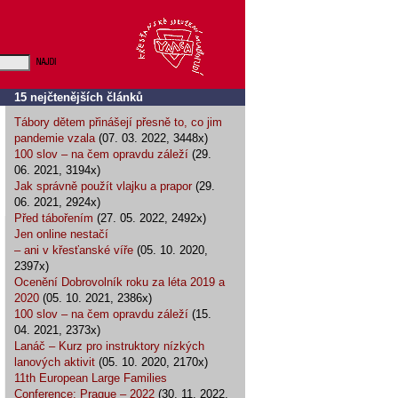
15 nejčtenějších článků
Tábory dětem přinášejí přesně to, co jim
pandemie vzala
(07. 03. 2022, 3448x)
100 slov – na čem opravdu záleží
(29.
06. 2021, 3194x)
Jak správně použít vlajku a prapor
(29.
06. 2021, 2924x)
Před tábořením
(27. 05. 2022, 2492x)
Jen online nestačí
– ani v křesťanské víře
(05. 10. 2020,
2397x)
Ocenění Dobrovolník roku za léta 2019 a
2020
(05. 10. 2021, 2386x)
100 slov – na čem opravdu záleží
(15.
04. 2021, 2373x)
Lanáč – Kurz pro instruktory nízkých
lanových aktivit
(05. 10. 2020, 2170x)
11th European Large Families
Conference: Prague – 2022
(30. 11. 2022,