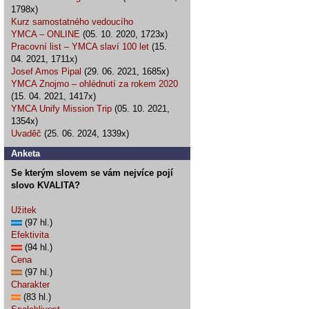
1798x)
Kurz samostatného vedoucího
YMCA – ONLINE
(05. 10. 2020, 1723x)
Pracovní list – YMCA slaví 100 let
(15.
04. 2021, 1711x)
Josef Amos Pipal
(29. 06. 2021, 1685x)
YMCA Znojmo – ohlédnutí za rokem 2020
(15. 04. 2021, 1417x)
YMCA Unify Mission Trip
(05. 10. 2021,
1354x)
Uvaděč
(25. 06. 2024, 1339x)
Anketa
Se kterým slovem se vám nejvíce pojí
slovo KVALITA?
Užitek
(97 hl.)
Efektivita
(94 hl.)
Cena
(97 hl.)
Charakter
(83 hl.)