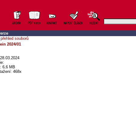
erze
 přehled souborů
ein 2024/01
28.03.2024
ie:
t: 6,6 MB
tažení: 468x