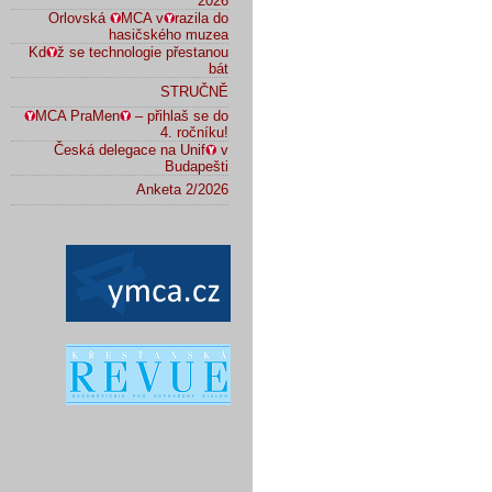
2026
Orlovská
MCA v
razila do
hasičského muzea
Kd
ž se technologie přestanou
bát
STRUČNĚ
MCA PraMen
– přihlaš se do
4. ročníku!
Česká delegace na Unif
v
Budapešti
Anketa 2/2026