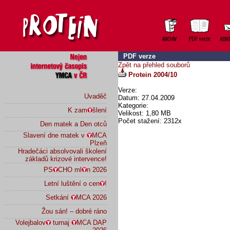
PDF verze
Zpět na přehled souborů
Protein 2004/10
Verze:
Uvaděč
Datum: 27.04.2009
Kategorie:
K zam
šlení
Velikost: 1,80 MB
Počet stažení: 2312x
Den matek a Den otců
Slavení dne matek v
MCA
Plzeň
Hradečáci absolvovali školení
základů krizové intervence!
PS
CHO ml
n 2026
Letní luštění o cen
!
Setkání
MCA 2026
Žou sán! – dobré ráno
Volejbalov
turnaj
MCA DAP