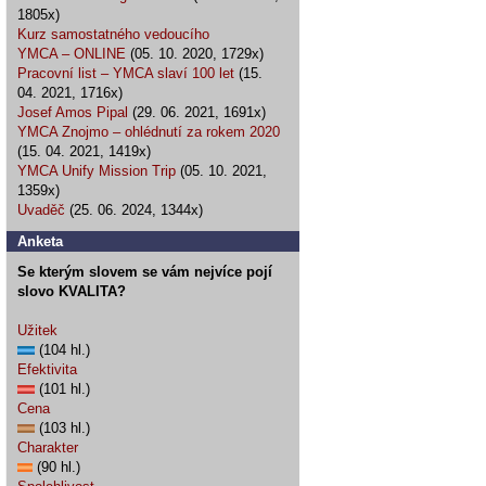
1805x)
Kurz samostatného vedoucího
YMCA – ONLINE
(05. 10. 2020, 1729x)
Pracovní list – YMCA slaví 100 let
(15.
04. 2021, 1716x)
Josef Amos Pipal
(29. 06. 2021, 1691x)
YMCA Znojmo – ohlédnutí za rokem 2020
(15. 04. 2021, 1419x)
YMCA Unify Mission Trip
(05. 10. 2021,
1359x)
Uvaděč
(25. 06. 2024, 1344x)
Anketa
Se kterým slovem se vám nejvíce pojí
slovo KVALITA?
Užitek
(104 hl.)
Efektivita
(101 hl.)
Cena
(103 hl.)
Charakter
(90 hl.)