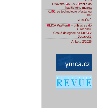
2026
Orlovská
MCA v
razila do
hasičského muzea
Kd
ž se technologie přestanou
bát
STRUČNĚ
MCA PraMen
– přihlaš se do
4. ročníku!
Česká delegace na Unif
v
Budapešti
Anketa 2/2026