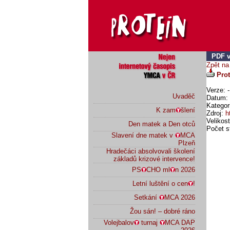
PDF v
Zpět na
Prot
Verze: -
Uvaděč
Datum: 
Kategori
K zam
šlení
Zdroj:
h
Velikos
Den matek a Den otců
Počet s
Slavení dne matek v
MCA
Plzeň
Hradečáci absolvovali školení
základů krizové intervence!
PS
CHO ml
n 2026
Letní luštění o cen
!
Setkání
MCA 2026
Žou sán! – dobré ráno
Volejbalov
turnaj
MCA DAP