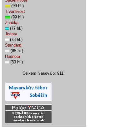
Spolehlivost
(99 hl.)
Trvanlivost
(99 hl.)
Značka
(77 hl.)
Jistota
(73 hl.)
Standard
(85 hl.)
Hodnota
(80 hl.)
Celkem hlasovalo: 911