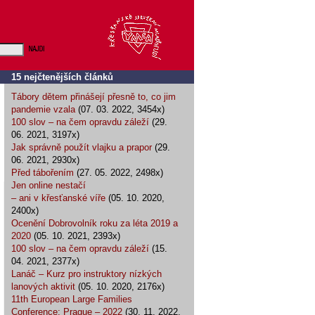
15 nejčtenějších článků
Tábory dětem přinášejí přesně to, co jim
pandemie vzala
(07. 03. 2022, 3454x)
100 slov – na čem opravdu záleží
(29.
06. 2021, 3197x)
Jak správně použít vlajku a prapor
(29.
06. 2021, 2930x)
Před tábořením
(27. 05. 2022, 2498x)
Jen online nestačí
– ani v křesťanské víře
(05. 10. 2020,
2400x)
Ocenění Dobrovolník roku za léta 2019 a
2020
(05. 10. 2021, 2393x)
100 slov – na čem opravdu záleží
(15.
04. 2021, 2377x)
Lanáč – Kurz pro instruktory nízkých
lanových aktivit
(05. 10. 2020, 2176x)
11th European Large Families
Conference: Prague – 2022
(30. 11. 2022,