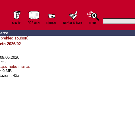
erze
 přehled souborů
ein 2026/02
09.06.2026
e: -
ttp:// nebo mailto:
t: 9 MB
tažení: 43x