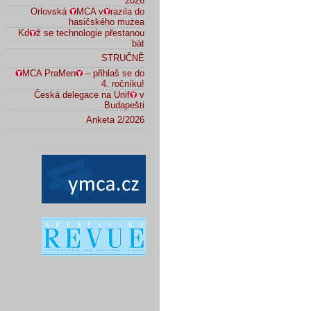
2026
Orlovská
MCA v
razila do
hasičského muzea
Kd
ž se technologie přestanou
bát
STRUČNĚ
MCA PraMen
– přihlaš se do
4. ročníku!
Česká delegace na Unif
v
Budapešti
Anketa 2/2026