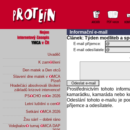
Informační e-mail
Článek: Týden modliteb a 
E-mail příjemce:
E-mail odesílatele:
Uvaděč
K zam
šlení
Den matek a Den otců
Slavení dne matek v
MCA
Plzeň
Hradečáci absolvovali školení
Prostřednictvím tohoto infor
základů krizové intervence!
kamarádku, kamaráda nebo kol
PS
CHO ml
n 2026
Odeslání tohoto e-mailu je p
Letní luštění o cen
!
příjemce a odesílatele.
Setkání
MCA 2026
Žou sán! – dobré ráno
Volejbalov
turnaj
MCA DAP