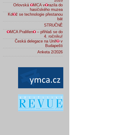
2026
Orlovská
MCA v
razila do
hasičského muzea
Kd
ž se technologie přestanou
bát
STRUČNĚ
MCA PraMen
– přihlaš se do
4. ročníku!
Česká delegace na Unif
v
Budapešti
Anketa 2/2026