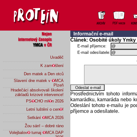
Informační e-mail
Článek: Osobité úkoly Ymky 
E-mail příjemce:
E-mail odesílatele:
Uvaděč
K zam
šlení
Den matek a Den otců
Slavení dne matek v
MCA
Plzeň
Hradečáci absolvovali školení
Prostřednictvím tohoto infor
základů krizové intervence!
kamarádku, kamaráda nebo kol
PS
CHO ml
n 2026
Odeslání tohoto e-mailu je p
Letní luštění o cen
!
příjemce a odesílatele.
Setkání
MCA 2026
Žou sán! – dobré ráno
Volejbalov
turnaj
MCA DAP