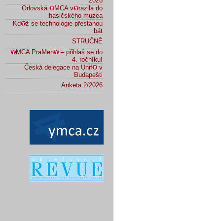
2026
Orlovská
MCA v
razila do
hasičského muzea
Kd
ž se technologie přestanou
bát
STRUČNĚ
MCA PraMen
– přihlaš se do
4. ročníku!
Česká delegace na Unif
v
Budapešti
Anketa 2/2026