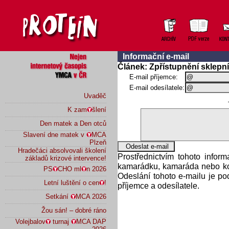
Informační e-mail
Článek: Zpřístupnění sklepn
E-mail příjemce:
E-mail odesílatele:
Uvaděč
K zam
šlení
Den matek a Den otců
Slavení dne matek v
MCA
Plzeň
Hradečáci absolvovali školení
Prostřednictvím tohoto infor
základů krizové intervence!
kamarádku, kamaráda nebo kol
PS
CHO ml
n 2026
Odeslání tohoto e-mailu je p
Letní luštění o cen
!
příjemce a odesílatele.
Setkání
MCA 2026
Žou sán! – dobré ráno
Volejbalov
turnaj
MCA DAP