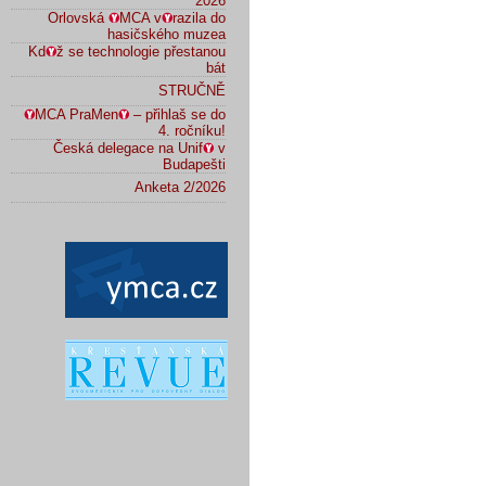
2026
Orlovská
MCA v
razila do
hasičského muzea
Kd
ž se technologie přestanou
bát
STRUČNĚ
MCA PraMen
– přihlaš se do
4. ročníku!
Česká delegace na Unif
v
Budapešti
Anketa 2/2026