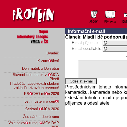
Informační e-mail
Článek: Mladí lidé podporují
E-mail příjemce:
E-mail odesílatele:
Uvaděč
K zam
šlení
Den matek a Den otců
Slavení dne matek v
MCA
Plzeň
Hradečáci absolvovali školení
Prostřednictvím tohoto infor
základů krizové intervence!
kamarádku, kamaráda nebo kol
PS
CHO ml
n 2026
Odeslání tohoto e-mailu je p
Letní luštění o cen
!
příjemce a odesílatele.
Setkání
MCA 2026
Žou sán! – dobré ráno
Volejbalov
turnaj
MCA DAP