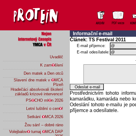
Informační e-mail
Článek: TS Festival 2011
E-mail příjemce:
E-mail odesílatele:
Uvaděč
K zam
šlení
Den matek a Den otců
Slavení dne matek v
MCA
Plzeň
Hradečáci absolvovali školení
Prostřednictvím tohoto infor
základů krizové intervence!
kamarádku, kamaráda nebo kol
PS
CHO ml
n 2026
Odeslání tohoto e-mailu je p
Letní luštění o cen
!
příjemce a odesílatele.
Setkání
MCA 2026
Žou sán! – dobré ráno
Volejbalov
turnaj
MCA DAP