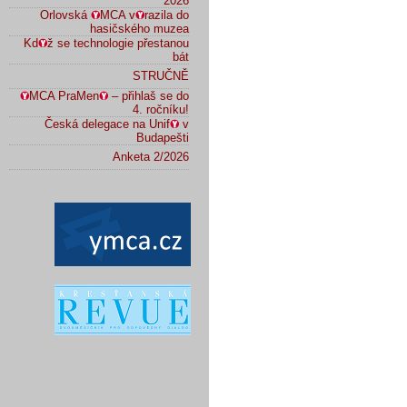
2026
Orlovská
MCA v
razila do
hasičského muzea
Kd
ž se technologie přestanou
bát
STRUČNĚ
MCA PraMen
– přihlaš se do
4. ročníku!
Česká delegace na Unif
v
Budapešti
Anketa 2/2026