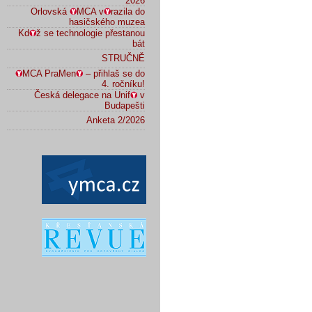
2026
Orlovská
MCA v
razila do
hasičského muzea
Kd
ž se technologie přestanou
bát
STRUČNĚ
MCA PraMen
– přihlaš se do
4. ročníku!
Česká delegace na Unif
v
Budapešti
Anketa 2/2026