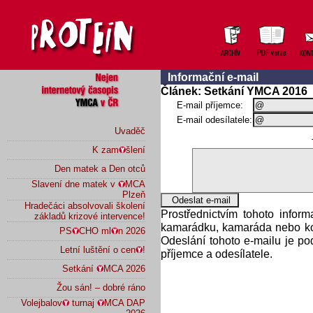
Informační e-mail
Článek: Setkání YMCA 2016
E-mail příjemce:
E-mail odesílatele:
Uvaděč
K zam
šlení
Den matek a Den otců
Slavení dne matek v
MCA
Plzeň
Hradečáci absolvovali školení
Prostřednictvím tohoto infor
základů krizové intervence!
kamarádku, kamaráda nebo kol
PS
CHO ml
n 2026
Odeslání tohoto e-mailu je p
Letní luštění o cen
!
příjemce a odesílatele.
Setkání
MCA 2026
Žou sán! – dobré ráno
Volejbalov
turnaj
MCA DAP