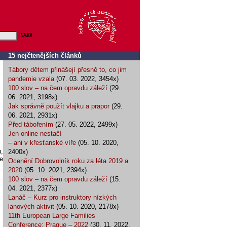
15 nejčtenějších článků
Tábory dětem přinášejí přesně to, co jim
pandemie vzala
(07. 03. 2022, 3454x)
100 slov – na čem opravdu záleží
(29.
06. 2021, 3198x)
Jak správně použít vlajku a prapor
(29.
06. 2021, 2931x)
Před tábořením
(27. 05. 2022, 2499x)
Jen online nestačí
– ani v křesťanské víře
(05. 10. 2020,
,
2400x)
e
Ocenění Dobrovolník roku za léta 2019 a
2020
(05. 10. 2021, 2394x)
100 slov – na čem opravdu záleží
(15.
04. 2021, 2377x)
Lanáč – Kurz pro instruktory nízkých
lanových aktivit
(05. 10. 2020, 2178x)
11th European Large Families
Conference: Prague – 2022
(30. 11. 2022,