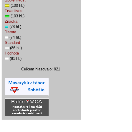
Spolehlivost
(100 hl.)
Trvanlivost
(103 hl.)
Značka
(78 hl.)
Jistota
(74 hl.)
Standard
(86 hl.)
Hodnota
(81 hl.)
Celkem hlasovalo: 921