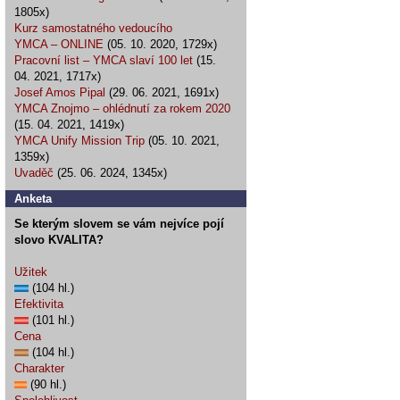
1805x)
Kurz samostatného vedoucího
YMCA – ONLINE
(05. 10. 2020, 1729x)
Pracovní list – YMCA slaví 100 let
(15.
04. 2021, 1717x)
Josef Amos Pipal
(29. 06. 2021, 1691x)
YMCA Znojmo – ohlédnutí za rokem 2020
(15. 04. 2021, 1419x)
YMCA Unify Mission Trip
(05. 10. 2021,
1359x)
Uvaděč
(25. 06. 2024, 1345x)
Anketa
Se kterým slovem se vám nejvíce pojí
slovo KVALITA?
Užitek
(104 hl.)
Efektivita
(101 hl.)
Cena
(104 hl.)
Charakter
(90 hl.)