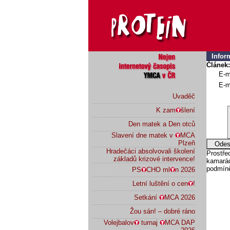
Infor
Článek:
E-m
E-m
Uvaděč
K zam
šlení
Den matek a Den otců
Slavení dne matek v
MCA
Plzeň
Hradečáci absolvovali školení
Prostř
základů krizové intervence!
kamarád
podmíně
PS
CHO ml
n 2026
Letní luštění o cen
!
Setkání
MCA 2026
Žou sán! – dobré ráno
Volejbalov
turnaj
MCA DAP