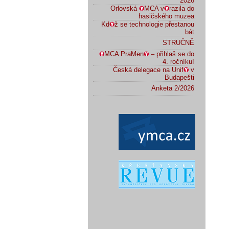
2026
Orlovská
MCA v
razila do
hasičského muzea
Kd
ž se technologie přestanou
bát
STRUČNĚ
MCA PraMen
– přihlaš se do
4. ročníku!
Česká delegace na Unif
v
Budapešti
Anketa 2/2026