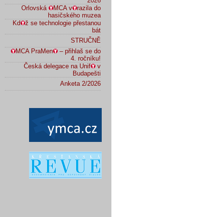
2026
Orlovská
MCA v
razila do
hasičského muzea
Kd
ž se technologie přestanou
bát
STRUČNĚ
MCA PraMen
– přihlaš se do
4. ročníku!
Česká delegace na Unif
v
Budapešti
Anketa 2/2026