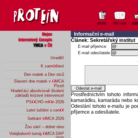
Informační e-mail
Článek: Sekretářský institut
E-mail příjemce:
E-mail odesílatele:
Uvaděč
K zam
šlení
Den matek a Den otců
Slavení dne matek v
MCA
Plzeň
Hradečáci absolvovali školení
Prostřednictvím tohoto infor
základů krizové intervence!
kamarádku, kamaráda nebo kol
PS
CHO ml
n 2026
Odeslání tohoto e-mailu je p
Letní luštění o cen
!
příjemce a odesílatele.
Setkání
MCA 2026
Žou sán! – dobré ráno
Volejbalov
turnaj
MCA DAP