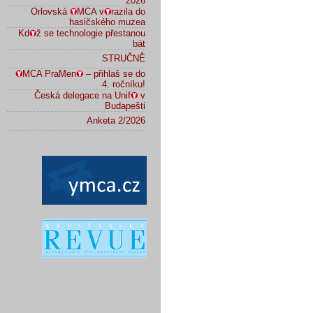
2026
Orlovská
MCA v
razila do
hasičského muzea
Kd
ž se technologie přestanou
bát
STRUČNĚ
MCA PraMen
– přihlaš se do
4. ročníku!
Česká delegace na Unif
v
Budapešti
Anketa 2/2026