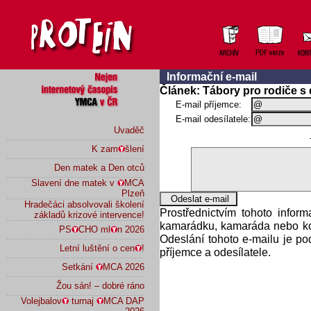
Informační e-mail
Článek: Tábory pro rodiče s
E-mail příjemce:
E-mail odesílatele:
Uvaděč
K zam
šlení
Den matek a Den otců
Slavení dne matek v
MCA
Plzeň
Hradečáci absolvovali školení
Prostřednictvím tohoto infor
základů krizové intervence!
kamarádku, kamaráda nebo kol
PS
CHO ml
n 2026
Odeslání tohoto e-mailu je p
Letní luštění o cen
!
příjemce a odesílatele.
Setkání
MCA 2026
Žou sán! – dobré ráno
Volejbalov
turnaj
MCA DAP