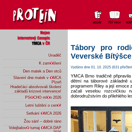
Tábory pro rod
Veverské Bítýšce
Uvaděč
K zam
šlení
Vydáno dne 01. 10. 2025 (631 přečten
Den matek a Den otců
YMCA Brno tradičně připravila 
Slavení dne matek v
MCA
dětmi na táborové základně u
Plzeň
programem Riley a její emoce 
Hradečáci absolvovali školení
začali veselou rozcvičkou
základů krizové intervence!
dobrodružstvím do přilehlého le
PS
CHO ml
n 2026
Letní luštění o cen
!
Setkání
MCA 2026
Žou sán! – dobré ráno
Volejbalov
turnaj
MCA DAP