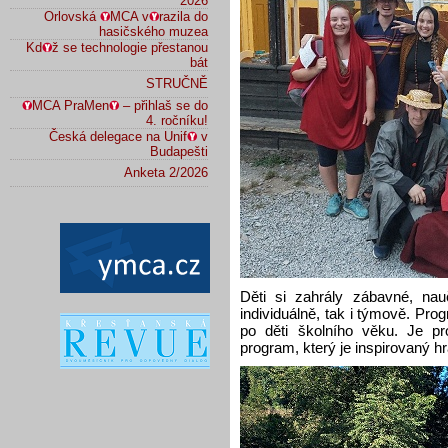
2026
Orlovská
MCA v
razila do
hasičského muzea
Kd
ž se technologie přestanou
bát
STRUČNĚ
MCA PraMen
– přihlaš se do
4. ročníku!
Česká delegace na Unif
v
Budapešti
Anketa 2/2026
Děti si zahrály zábavné, nauč
individuálně, tak i týmově. Pro
po děti školního věku. Je pr
program, který je inspirovaný h