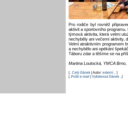
Pro rodiče byl rovněž připrav
aktivit a sportovního programu. 
týmová aktivita, která velmi utu
nechyběly ani večerní aktivity, 
Velmi atraktivním programem b
a nechybělo ani opékání špeká
Táboru zdar a těšíme se na příšt
Martina Loutocká, YMCA Brno, f
[..
Celý článek
| Autor:
externí
.. ]
[..
Pošli e-mail
|
Vytisknout článek
..]