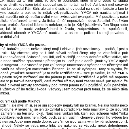
CA, může za to Ten Sing. To bylo to podhoubí, které mně přivedlo ke studiu
ie ve chvíli, kdy jsem ještě studoval sociální práci na fildě. Asi bych měl správně
že mě tak povolal Pán Bůh, ale asi mě spíš tehdy poslal na sjezd mládeže a tam to
no začalo a pak se to nějak vykrystalizovalo. YMCA mě naučila přijímat i
osti, naučila mě být trošku civilní v tom zvěstování evangelia. Míň používat ty naše
licko-křesťanské termíny. Já třeba téměř nepoužívám slovo Spasitel. Používám
nce, protože Spasitel lidem nic neřekne, co to je. Když jsi aktivní v Ten Singu nebo
e, tak tě to naučí zodpovědnosti k životu, zodpovědnosti ke společnosti,
ědnosti obecně. A YMCA mě naučila – a asi se to potkalo i s mojí povahou –
se dělat věci.
 by si měla YMCA dát pozor…
á bohužel jeden nešvar, který mají i církve a jiné neziskovky – podáš jí prst a
i ruku. My chceme, aby se ti lidé stávali našimi členy, aby se ztotožnili a pak
i zodpovědnost. A vlastně jsou lidi, kteří si chtějí jenom v dobrém užívat aktivit, ale
je hned snažíme zpracovat a předat jim to – což je ale dobře, jinak by YMCA úplně
a fungovat – ale vlastně to pak způsobuje unavenost a vyčerpanost některých lidí
o vidět na některých kolektivních členech, že se už vyčerpali. Taky si myslím, že
dobé ymkařské nebezpečí je ta naše roztříštěnost – sice je skvělé, že má YMCA
u paletu svých možností, ale tím pádem je hrozně roztříštěná. A ještě mě napadlo
 ale to je takové nebezpečí, které možná už taky není zas tak velké, jak bývalo: že
teré církevní aktivity schovávaly pod Ymku jenom kvůli pojištění, kvůli penězům.
 vždycky přišlo trošku škoda. Vždycky jsem bojoval proti tomu, že se něco dělá
mkou.
sou Ymkaři podle Mikiho?
ozdílní, ale myslím si, že je jim společný nějaký tah na branku. Nějaká touha něco
ro druhé. A nenechají se jen tak zviklat a odradit. Pak teda mají taky to, že jsou fakt
zaměření na ten svůj lokál. Najít mezi ymkaři lidi, kteří jsou schopni vidět Ymku
publikově, těch moc není. Řekl bych, že ani všichni členové ústředního výboru ten
d nemají. A pak mně přijde dobré, že v Ymce jsou až na výjimky lidi schopní dojít k
 shodě. Někdy se třeba něco tříbí, ale nakonec se vždycky nějak dohodneme.