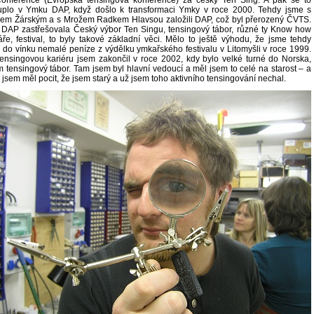
uplo v Ymku DAP, když došlo k transformaci Ymky v roce 2000. Tehdy jsme s
em Žárským a s Mrožem Radkem Hlavsou založili DAP, což byl přerozený ČVTS.
AP zastřešovala Český výbor Ten Singu, tensingový tábor, různé ty Know how
ře, festival, to byly takové základní věci. Mělo to ještě výhodu, že jsme tehdy
i do vínku nemalé peníze z výdělku ymkařského festivalu v Litomyšli v roce 1999.
tensingovou kariéru jsem zakončil v roce 2002, kdy bylo velké turné do Norska,
m tensingový tábor. Tam jsem byl hlavní vedoucí a měl jsem to celé na starost – a
 jsem měl pocit, že jsem starý a už jsem toho aktivního tensingování nechal.