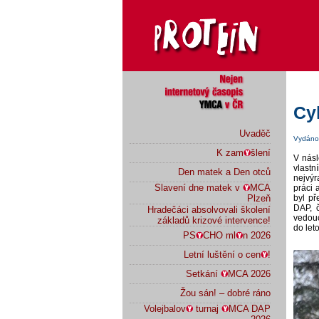
Cy
Uvaděč
Vydáno 
K zam
šlení
V násl
vlast
Den matek a Den otců
nejvýr
Slavení dne matek v
MCA
práci 
byl p
Plzeň
DAP, 
Hradečáci absolvovali školení
vedouc
základů krizové intervence!
do le
PS
CHO ml
n 2026
Letní luštění o cen
!
Setkání
MCA 2026
Žou sán! – dobré ráno
Volejbalov
turnaj
MCA DAP