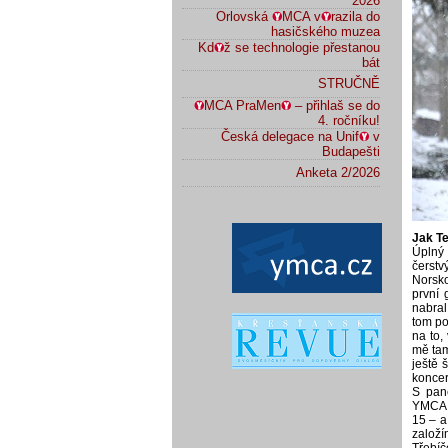
2026
Orlovská
MCA v
razila do
hasičského muzea
Kd
ž se technologie přestanou
bát
STRUČNĚ
MCA PraMen
– přihlaš se do
4. ročníku!
Česká delegace na Unif
v
Budapešti
Anketa 2/2026
Jak Te
Úplný
čerstv
Norsko
první 
nabral
tom poř
na to,
mě tam
ještě 
koncer
S pan
YMCA E
15 – a
založ
Třebíč