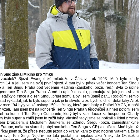
n Sing získal Mikiho pro Ymku
 začátek? Sjezd Evangelické mládeže v Čáslavi, rok 1993. Mně bylo tehdy
ých 14 a jel jsem na svůj první sjezd. A tam byl v pátek večer koncert Ten Singu
 a Ten Singu Praha pod vedením Radima (Žárského, pozn. red.). Byla to úplně
generace Ten Singu Praha. A mě to úplně dostalo, pamatuju si, jak jsem si tam
 letáčky o Ymce a o Ten Singu, přijel domů a byl jsem úplně paf… Rodičům jsem o
ád vykládal, jak to bylo super a jak je to skvělé, a že bych to chtěl dělat taky. A rok
 v roce ´94 byly velké oslavy 150 let Ymky, které probíhaly v Paláci YMCA, a naši
 vzali. Tam jsem byl na koncertě Ten Singu Praha v tělocvičně a hned potom jsem
šel na koncert Ten Singu Companie, který byl v zasedačce za hospodou. Oba ty
ty byly super a chtěl jsem to zažít taky. Vlastně tady jsme se potkali s lidmi z Ymky.
em Drápalem, s Michalem Šourkem, se Zdenou Šerou (pozn. zaměstnankyně
urope, měla na starosti pobyt norského Ten Singu v ČR) a dalšími. Mně bylo už
 říkal jsem si, že přece nebudu jezdit do Prahy, kam to bylo hodinu vlakem a že si
ím svůj Ten Sing. Nejdřív mě táta poslal na nějakou akci Ymky do Okříšek u
e, kterou organizovali Jana Vysoká, teďka Žárská – a Pavel Horký.