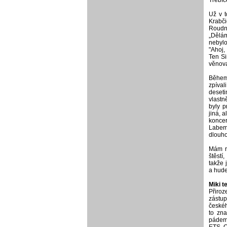
Už v t
Krabči
Roudni
„Dělám
nebylo
"Ahoj,
Ten Si
věnova
Během 
zpíval
deset
vlastn
byly p
jiná, 
koncer
Labem 
dlouho
Mám rá
štěstí
takže 
a hude
Miki 
Přiroz
zástu
českéh
to zn
pádem 
ETS C