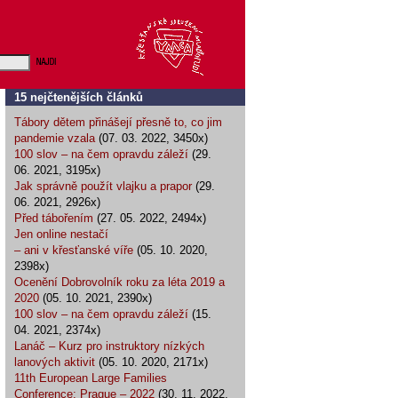
15 nejčtenějších článků
Tábory dětem přinášejí přesně to, co jim
pandemie vzala
(07. 03. 2022, 3450x)
100 slov – na čem opravdu záleží
(29.
06. 2021, 3195x)
Jak správně použít vlajku a prapor
(29.
06. 2021, 2926x)
Před tábořením
(27. 05. 2022, 2494x)
Jen online nestačí
– ani v křesťanské víře
(05. 10. 2020,
2398x)
Ocenění Dobrovolník roku za léta 2019 a
2020
(05. 10. 2021, 2390x)
100 slov – na čem opravdu záleží
(15.
04. 2021, 2374x)
Lanáč – Kurz pro instruktory nízkých
lanových aktivit
(05. 10. 2020, 2171x)
11th European Large Families
Conference: Prague – 2022
(30. 11. 2022,