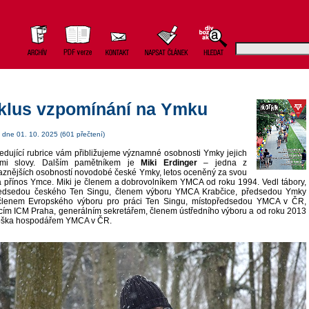
klus vzpomínání na Ymku
dne 01. 10. 2025 (601 přečtení)
edující rubrice vám přibližujeme významné osobnosti Ymky jejich
ními slovy. Dalším pamětníkem je
Miki Erdinger
– jedna z
aznějších osobností novodobé české Ymky, letos oceněný za svou
a přínos Ymce. Miki je členem a dobrovolníkem YMCA od roku 1994. Vedl tábory,
ředsedou českého Ten Singu, členem výboru YMCA Krabčice, předsedou Ymky
členem Evropského výboru pro práci Ten Singu, místopředsedou YMCA v ČR,
ím ICM Praha, generálním sekretářem, členem ústředního výboru a od roku 2013
toška hospodářem YMCA v ČR.