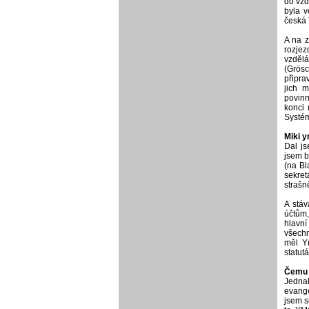
do vzd
byla v
česká
A na z
rozje
vzdělá
(Grös
připra
jich m
povinn
konci 
Systém
Miki 
Dal j
jsem b
(na Bl
sekret
strašn
A stáv
účtům,
hlavní
všechn
měl Ym
statutá
Čemu 
Jednak
evange
jsem s