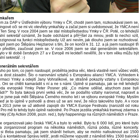
ymkařem
em za DAP v Ústředním výboru Ymky v ČR, chodil jsem tam, rozkoukával jsem se,
singové oči se mi víc otevřely ymkařsky a začal jsem si uvědomovat, že YMCA není
Ten Sing. V roce 2004 jsem se stal místopředsedou Ymky v ČR. Poté, co tehdejší
lní sekretář oznámil, že bude odcházet a přišel za mnou, jestli to nechci vzít,
ezignoval na funkci místopředsedy. Už ani nevím, jak dlouho jsem se rozhodoval.
pil jsem po Štěpánu Hejzlarovi s tím, že on končil k 31. 12. a já jsem nastoupil tři
 předtím, zaučoval jsem se. V roce 2006 jsem se stal generálním sekretářem.
lo v té době čerstvých 27 a v Evropě mi leckteří nevěřili, že v tom věku můžu být
ní sekretář. :-)
generálním sekretářem
ho po tom, co jsem nastoupil, proběhla jedna věc, která vlastně není vůbec vidět,
la dost zásadní. Šlo o narovnání vztahů s Evropskou aliancí YMCA. Vzhledem k
ormaci Ymky a odejití Jany Vohralíkové, se strašně pokazily vztahy s Evropskou
í. Oni se chtěli kamarádit s ní a ne s námi. Úplně si pamatuju, jak se mě tehdejší
eda evropské Ymky Peter Posner ptá: „Co máme udělat, abychom zase byli
di?“ To byla taková první velká věc, že se podařilo vztahy narovnat, napravit a
e jsme pak měli Štěpána Černého mnoho let i ve výboru evropské Ymky. Myslím
 teď je to úplně v pohodě a dnes už se ani neví, že něco takového bylo. A v roce
 2013 jsme se už aktivně zapojili do YMCA Europe Festivalu (narozdíl od roku
 Pro mě to tehdy bylo úplně radostné. Po Praze jezdila ymkařská tramvaj zdarma s
mky (City Action 2008, pozn. red.), byly happeningy na různých náměstích v Praze.
e organizovali jako česká YMCA a bylo to velké. Bylo tu 6 000 lidí, pro které bylo
a zorganizovat program na několika náměstích, různá pódia, různé koncerty.
si třeba pamatuju, jak jsem sháněl helium, aby se mohlo nafouknout asi 1500
ů a kontaktoval Správu letišť, jestli můžeme vypustit z náměstí Míru 1500 balonků