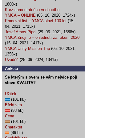
1800x)
Kurz samostatného vedoucího
YMCA – ONLINE
(05. 10. 2020, 1724x)
Pracovní list – YMCA slaví 100 let
(15.
04. 2021, 1713x)
Josef Amos Pipal
(29. 06. 2021, 1688x)
YMCA Znojmo – ohlédnutí za rokem 2020
(15. 04. 2021, 1417x)
YMCA Unify Mission Trip
(05. 10. 2021,
1356x)
Uvaděč
(25. 06. 2024, 1341x)
Anketa
Se kterým slovem se vám nejvíce pojí
slovo KVALITA?
Užitek
(101 hl.)
Efektivita
(98 hl.)
Cena
(101 hl.)
Charakter
(86 hl.)