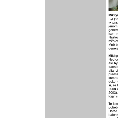
Miki 
Byl js
ty ten
jenom 
generá
jsem r
Nastou
měsíce
Mně by
generál
Miki 
Nedlou
ale by
transf
alianc
předs
kamará
dokonc
si, že
2008 a
2003).
logy Y
To jsm
potřeb
Doteď 
balonk