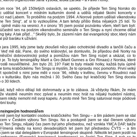
om roce ´94, při 150letých oslavách, se upeklo, že přijede Ten Sing Norsko do
c udělat koncert v místním kulturním domě a udělá nějaké školní koncerty v
ci nad Labem. To proběhlo na podzim 1994. A Norové potom udělali víkendovku
e Ten Sing“, ať si to vyzkoušíme. A tam tehdy přišlo třeba nějakých 25 lidí. To
 úplně málo na vesnici. A v únoru ´95 jsem poslal pozvánku všem, kteří tam byli:
 účastnil ses na podzim víkendového semináře o Ten Singu a nyní chceme dělat
ng taky. A tak přijď…" Skvělý bylo, že zázemí nám dal evangelický sbor, který nám
l půl baráku k užívání.
jara 1995, kdy jsme tady zkoušeli něco jako ochotnické divadlo a tančili čaču a
i Veď mě dál, Pane, do svého království, se domluvilo, že přijedou dvě Norky na
iměsíční dobrovolnický pobyt a pomůžou nám Ten Sing rozjet a ukázat, co to
ě je. To byly tensingářky Marit a Gro (Marit Gunnes a Gro Rinaas) z Norska, které
rostě neuvěřitelné. Jim bylo 20, 19? Fakt to byly mladé holky, každá byla úplně
ale tomu krabčickému Ten Singu si myslím, že to opravdu moc pomohlo. První velký
t společně s nimi jsme měli v roce ´96, někdy v květnu, červnu v Roudnici nad
v kulturáku. Bylo nás možná i 30. Svého času byl krabčický Ten Sing docela
 o 30 lidech.
d, když něco dělají lidi dohromady a je to zábava. Já vždycky říkám, že mám
, že vlastně neumím moc zpívat a neumím moc hrát na nějaký hudební nástroj,
jsem nikdy nemohl mít svoji kapelu. A proto mně Ten Sing saturoval moje pódiové
bní touhy.
tensingovým hodnostářem
eně jsem byl kontaktní osobou krabčického Ten Singu – a tím pádem jsem se stal
pcem v Českém výboru Ten Singu. No a postupně jsem se stal členem výboru
o Ten Singu, nějaký čas jsem byl jeho předsedou, než vznikla YMCA DAP, takže
amená někdy na konci devadesátých let jsem byl předsedou ČVTS – a tím
jsem se stal delegátem v Evropské tensingové skupině. Několik let jsem jezdil na
onference (Evropská tensingová konference) za český Ten Sing. A pak se to