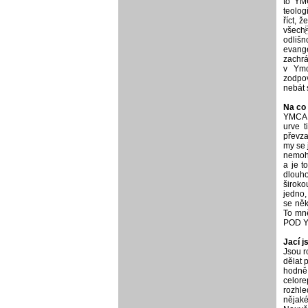
to YM
teolog
říct, 
všech
odlišn
evange
zachrá
v Ymc
zodpov
nebát 
Na co
YMCA m
urve t
převzal
my se 
nemohl
a je t
dlouho
široko
jedno,
se něk
To mně
POD Y
Jací j
Jsou r
dělat p
hodně 
celore
rozhle
nějaké