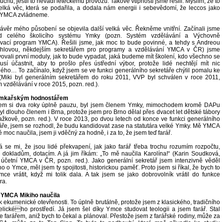
uchu, jestli to nevadí leteckému provozu. Takové vtipnosti jsme řešili. Myslím, že to
elká věc, která se podařila, a dodala nám energii i sebevědomí, že leccos jako
 YMCA zvládneme.
ávěr mého působení se objevila další velká věc. Řekněme vnitřní. Začínali jsme
zd celého školicího systému Ymky (pozn. Systém vzdělávání a Výchovně
vací program YMCA). Řešili jsme, jak moc to bude povinné, a tehdy s Andreou
chlovou, někdejším sekretářem pro programy a vzdělávání YMCA v ČR) jsme
vovali první moduly, jak to bude vypadat, jaká budeme mít školení, kdo všechno se
usí účastnit, aby to prošlo přes ústřední výbor, protože lidé nechtějí mít nic
ého… To začínalo, když jsem se ve funkci generálního sekretáře chýlil pomalu ke
(Miki byl generálním sekretářem do roku 2011, VVP byl schválen v roce 2011,
 vzdělávání v roce 2015, pozn. red.).
ymkařským hodnostářem
sem si dva roky úplně pauzu, byl jsem členem Ymky, mimochodem kromě DAPu
yl dlouho členem i Brna, protože jsem pro Brno dělal přes dvacet let dětské tábory
ažkově, pozn. red.). V roce 2013, po dvou letech od konce ve funkci generálního
áře, jsem se rozhodl, že budu kandidovat zase na statutára velké Ymky. Mě YMCA
ě moc naučila, jsem ji vděčný za hodně, i za to, že jsem teď farář.
á se mi, že jsou lidé překvapení, jak jako farář třeba trochu rozumím rozpočtu,
 dokladům, dotacím. A já jim říkám: „To mě naučila Karolína!“ (Karin Soudková,
 účetní YMCA v ČR, pozn. red.). Jako generální sekretář jsem intenzivně věděl
o o Ymce, měl jsem ty spojitosti, historickou paměť. Proto jsem si říkal, že bych to
ce vrátit, když mi tolik dala. A tak jsem se jako dobrovolník vrátil do funkce
ra.
YMCA Mikiho naučila
 ekumenické otevřenosti. To úplně brutálně, protože jsem z klasického, tradičního
lického prostředí. Já jsem šel díky Ymce studovat teologii a jsem farář. Stal
e farářem, aniž bych to čekal a plánoval. Přestože jsem z farářské rodiny, může za