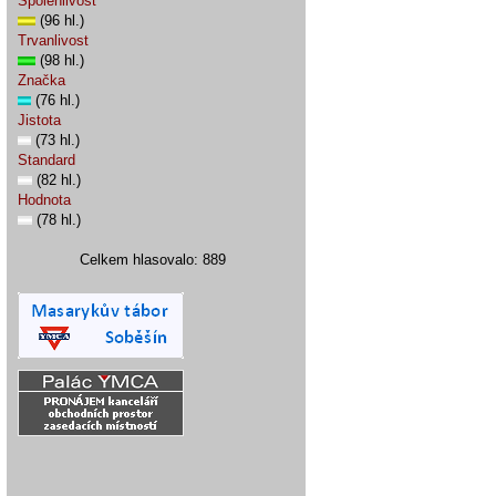
Spolehlivost
(96 hl.)
Trvanlivost
(98 hl.)
Značka
(76 hl.)
Jistota
(73 hl.)
Standard
(82 hl.)
Hodnota
(78 hl.)
Celkem hlasovalo: 889