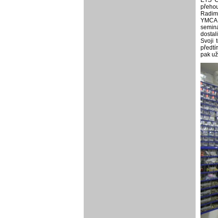
přeho
Radim
YMCA D
seminá
dostal
Svoji 
předtí
pak už