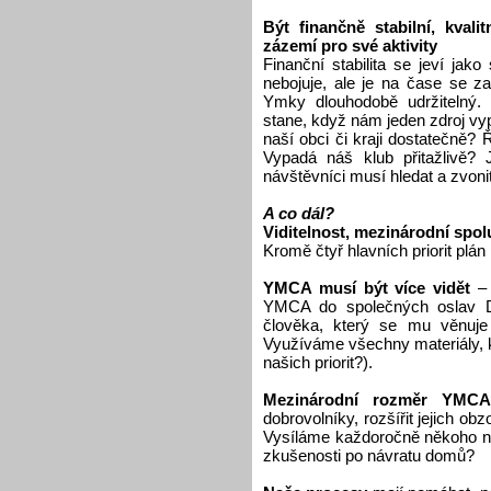
Být finančně stabilní, kvali
zázemí pro své aktivity
Finanční stabilita se jeví ja
nebojuje, ale je na čase se z
Ymky dlouhodobě udržitelný.
stane, když nám jeden zdroj v
naší obci či kraji dostatečně?
Vypadá náš klub přitažlivě?
návštěvníci musí hledat a zvon
A co dál?
Viditelnost, mezinárodní spol
Kromě čtyř hlavních priorit plán 
YMCA musí být více vidět
– 
YMCA do společných oslav D
člověka, který se mu věnuje
Využíváme všechny materiály, k
našich priorit?).
Mezinárodní rozměr YM
dobrovolníky, rozšířit jejich obz
Vysíláme každoročně někoho na 
zkušenosti po návratu domů?