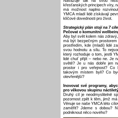
Navazuje tak na svou histo
křesťanských principech víry, na
má možnost naplno rozvinout s
YMCA mladí lidé získávají pev
klíčové dovednosti pro život.
Strategický plán stojí na 7 cíl
Pečovat o komunitní wellbein
Aby byl svět kolem nás zdravý
má být bezpečným prostorem 
prostředím, kde (mladí) lidé za
svou hodnotu a sílu. To nejso
který rozhoduje o tom, jestli
lidé chuť přijít – nebo ne. J
světě? Je u nás dobře jen 
prostor i pro veřejnost? Co
takovým místem byli? Co byc
otevřenější?
Inovovat své programy, abych
pro věkovou skupinu náctilet
Druhý cíl je neodmyslitelně sp
pozornost zpět k těm, jimž má
Věnuje se naše YMCA této cílo
zaměřit? Jdeme s dobou? Nab
podniknout něco nového?