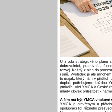
U zrodu strategického plánu st
dobrovolníci, pracovníci, č
rozvoj. Každý z nich do proces
i snů. Výsledek je ale mnohem
to maják, který nám v příštích 
dopluli, potřebujeme každou 
ymkaře. Vizí YMCA v České rep
mladý člověk příležitost k harm
A čím má být YMCA v takové 
YMCA je otevřeným a přátels
spolupráci lidí různého přesvěd