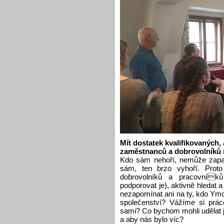
Mít dostatek kvalifikovaných,
zaměstnanců a dobrovolníků n
Kdo sám nehoří, nemůže zapal
sám, ten brzo vyhoří. Prot
dobrovolníků a pracovníků
podporovat je), aktivně hledat a
nezapomínat ani na ty, kdo Ymc
společenství? Vážíme si prá
sami? Co bychom mohli udělat j
a aby nás bylo víc?