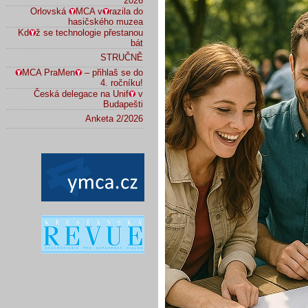
2026
Orlovská
MCA v
razila do
hasičského muzea
Kd
ž se technologie přestanou
bát
STRUČNĚ
MCA PraMen
– přihlaš se do
4. ročníku!
Česká delegace na Unif
v
Budapešti
Anketa 2/2026