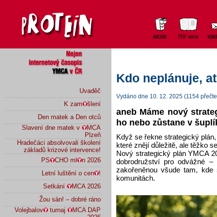
Kdo neplánuje, ať
Uvaděč
Vydáno dne 10. 12. 2025 (1154 přečte
K zam
šlení
aneb Máme nový strateg
Den matek a Den otců
ho nebo zůstane v šuplí
Slavení dne matek v
MCA
Plzeň
Když se řekne strategický plán,
Hradečáci absolvovali školení
které znějí důležitě, ale těžko se
základů krizové intervence!
Nový strategický plán YMCA 20
PS
CHO ml
n 2026
dobrodružství pro odvážné – z
zakořeněnou všude tam, kde s
Letní luštění o cen
!
komunitách.
Setkání
MCA 2026
Žou sán! – dobré ráno
Volejbalov
turnaj
MCA DAP