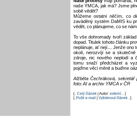
Naše procesy
mají pomáhat, n
naše YMCA, jak má? Jsme pln
sobě vědět?
Můžeme ostatní něčím, co dě
zaváděný systém DaMIS ku p
vědět, co plánujeme, co se ná
To vše dohromady tvoří základ 
dopad. Titulek tohoto článku pr
neplánuje, ať nejí… Jenže ono
okolí, nerozvíjí se a skutečně
zdroje, nic nového neplodí a 
tomu snaží předcházet a vyz
pojďme věci měnit a buďme oázo
Alžběta Čechráková, sekretář
foto: AI a archiv YMCA v ČR
[..
Celý článek
| Autor:
externí
.. ]
[..
Pošli e-mail
|
Vytisknout článek
..]