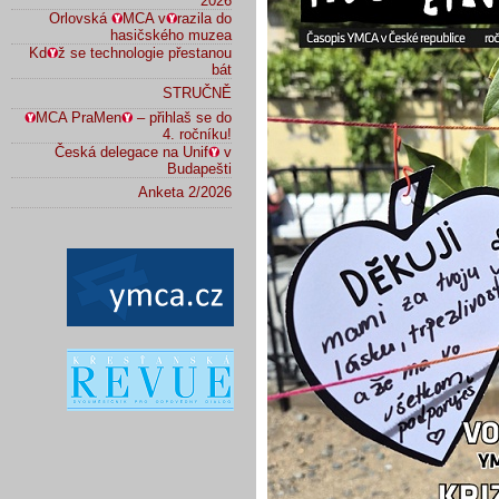
2026
Orlovská
MCA v
razila do
hasičského muzea
Kd
ž se technologie přestanou
bát
STRUČNĚ
MCA PraMen
– přihlaš se do
4. ročníku!
Česká delegace na Unif
v
Budapešti
Anketa 2/2026