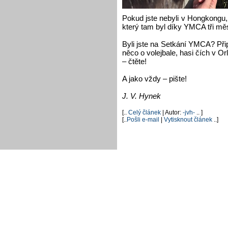
Pokud jste nebyli v Hongkongu, 
který tam byl díky YMCA tři mě
Byli jste na Setkání YMCA? Při
něco o volejbale, hasi čích v Or
– čtěte!
A jako vždy – pište!
J. V. Hynek
[..
Celý článek
| Autor:
-jvh-
.. ]
[..
Pošli e-mail
|
Vytisknout článek
..]