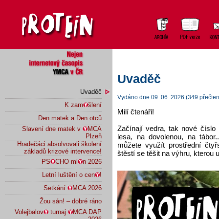
Uvaděč
Uvaděč
Vydáno dne 09. 06. 2026 (349 přečten
K zam
šlení
Milí čtenáři!
Den matek a Den otců
Začínají vedra, tak nové číslo
Slavení dne matek v
MCA
lesa, na dovolenou, na tábor.
Plzeň
Hradečáci absolvovali školení
můžete využít prostřední čtyř
základů krizové intervence!
štěstí se těšit na výhru, kterou
PS
CHO ml
n 2026
Letní luštění o cen
!
Setkání
MCA 2026
Žou sán! – dobré ráno
Volejbalov
turnaj
MCA DAP