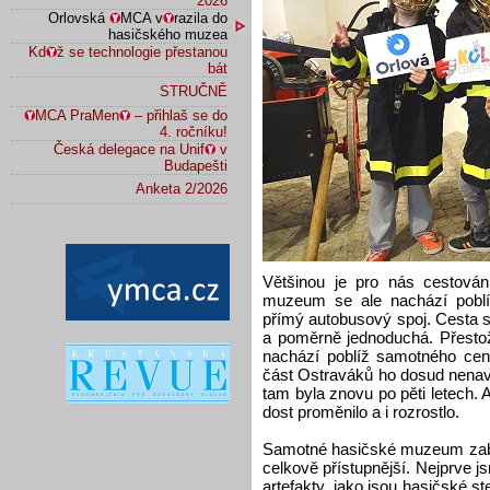
2026
Orlovská
MCA v
razila do
hasičského muzea
Kd
ž se technologie přestanou
bát
STRUČNĚ
MCA PraMen
– přihlaš se do
4. ročníku!
Česká delegace na Unif
v
Budapešti
Anketa 2/2026
Většinou je pro nás cestován
muzeum se ale nachází poblí
přímý autobusový spoj. Cesta s
a poměrně jednoduchá. Přest
nachází poblíž samotného cen
část Ostraváků ho dosud nenavš
tam byla znovu po pěti letech
dost proměnilo a i rozrostlo.
Samotné hasičské muzeum zabír
celkově přístupnější. Nejprve j
artefakty, jako jsou hasičské s