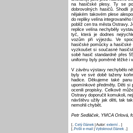
na hasičské plesy. Ty se p
dobrovolných hasičů. Shodli
nějakém takovém plese alespoň
do repliky velína integrovaného
poblíž cen tra města Ostravy. J
replice velína nechyběly vyst
tyč, která je dodnes nejryc
vozům při výjezdu. Ve spod
hasičské pomůcky a hasičské č
vyzkoušet si současné hasičs
sobě hasič standardně přes 55
uniformy byly poměrně těžké i 
V závěru výstavy nechybělo něk
byly ve své době taženy koňmi
hadice. Děkujeme také panu 
upomínkové předměty. Děti si 
ocenili propisky. Celkově m
Ostravy doporučit komukoli, n
návštěvu užily jak děti, tak ta
nemohli chybět.
Petr Sedláček, YMCA Orlová, fot
[..
Celý článek
| Autor:
externí
.. ]
[..
Pošli e-mail
|
Vytisknout článek
..]