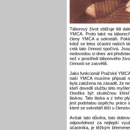
Táborový život sbližuje lidi da
YMCA. Proto také na táborech 
členy YMCA a sekretáři. Pokl
kdož se letos účastní našich tá
celá tato činnost spočívá. Jsou
nedovedou si dnes ani představi
než v prostředí táborového život
činnosti se zasvětili.
Jako funkcionář Pražské YMCA c
naší YMCA musíme připsati 
byla založena na zásadě, že nej
kteří dovedli službu této myšle
člověka být skutečnou křes
láskou. Tato láska a z toho ply
jest podstatou úspěchu práce 
které se sekretáři těší u členstv
Avšak tato důvěra, toto dobrov
odpovědnost za nejlepší využ
účastníka, je těžkým břemenem