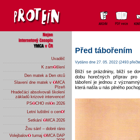
Před tábořením
Uvaděč
Vydáno dne 27. 05. 2022 (2493 přečte
K zam
šlení
Blíží se prázdniny, blíží se 
Den matek a Den otců
dobu horečných příprav pro 
táboření je jednou z významný
Slavení dne matek v
MCA
která našla u nás plného pochop
Plzeň
Hradečáci absolvovali školení
základů krizové intervence!
PS
CHO ml
n 2026
Letní luštění o cen
!
Setkání
MCA 2026
Žou sán! – dobré ráno
Volejbalov
turnaj
MCA DAP