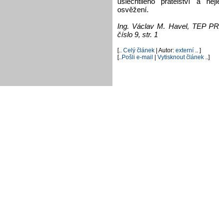
ušlechtilého přátelství a ne
osvěžení.
Ing. Václav M. Havel, TEP P
číslo 9, str. 1
[..
Celý článek
| Autor:
externí
.. ]
[..
Pošli e-mail
|
Vytisknout článek
..]