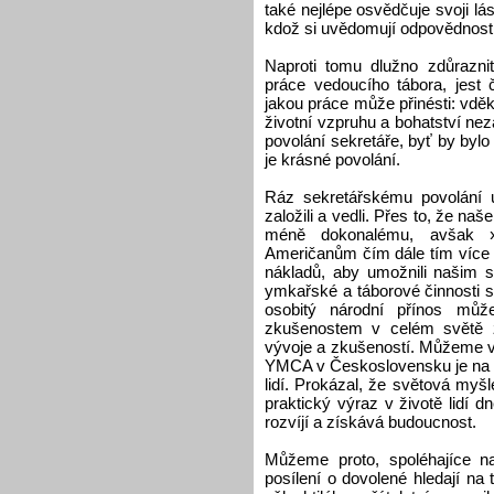
také nejlépe osvědčuje svoji lás
kdož si uvědomují odpovědnost
Naproti tomu dlužno zdůrazni
práce vedoucího tábora, jest č
jakou práce může přinésti: vděk 
životní vzpruhu a bohatství n
povolání sekretáře, byť by bylo
je krásné povolání.
Ráz sekretářskému povolání 
založili a vedli. Přes to, že na
méně dokonalému, avšak 
Američanům čím dále tím více být
nákladů, aby umožnili našim s
ymkařské a táborové činnosti s
osobitý národní přínos může
zkušenostem v celém světě z
vývoje a zkušeností. Můžeme v
YMCA v Československu je na vý
lidí. Prokázal, že světová m
praktický výraz v životě lidí 
rozvíjí a získává budoucnost.
Můžeme proto, spoléhajíce na
posílení o dovolené hledají n