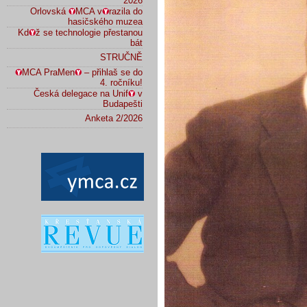
2026
Orlovská
MCA v
razila do
hasičského muzea
Kd
ž se technologie přestanou
bát
STRUČNĚ
MCA PraMen
– přihlaš se do
4. ročníku!
Česká delegace na Unif
v
Budapešti
Anketa 2/2026