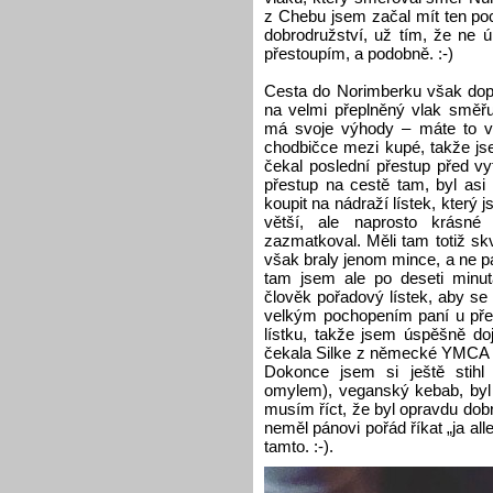
z Chebu jsem začal mít ten po
dobrodružství, už tím, že ne
přestoupím, a podobně. :-)
Cesta do Norimberku však dopa
na velmi přeplněný vlak směřuj
má svoje výhody – máte to vž
chodbičce mezi kupé, takže js
čekal poslední přestup před v
přestup na cestě tam, byl asi
koupit na nádraží lístek, který 
větší, ale naprosto krásné
zazmatkoval. Měli tam totiž sk
však braly jenom mince, a ne p
tam jsem ale po deseti minutá
člověk pořadový lístek, aby se 
velkým pochopením paní u pře
lístku, takže jsem úspěšně do
čekala Silke z německé YMCA a 
Dokonce jsem si ještě stihl 
omylem), veganský kebab, byl 
musím říct, že byl opravdu dobrý
neměl pánovi pořád říkat „ja alle
tamto. :-).