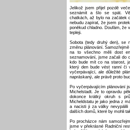
Jelikož jsem přijel pozdě veče
seznámit a šlo se spát. Vě
chatkách, až bylo na začátek 
nebudu zapírat, že jsem protek
poněkud chladno. Doufám, že v 
tepleji.
Sobota (tedy druhý den), se n
změnu plánování. Samozřejmě 
na to všechno měli dost en
seznamování, jsme začali do de
kdo bude mít co na starost, j
který den bude vést ranní či 
vyčerpávající, ale důležité pl
napráskaný, ale právě proto bu
Po vyčerpávajícím plánování j
Michelstadt. Je to opravdu pěk
dokonce krátký okruh s prů
Micheldstatu je jako jedna z 
a nacisti ji za války nevypálili
dalších domů, které by mohli ta
Po procházce nám samozřejmě v
jsme v překrásné Radniční rest