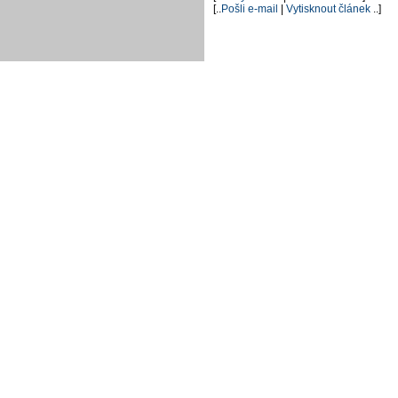
[..
Pošli e-mail
|
Vytisknout článek
..]