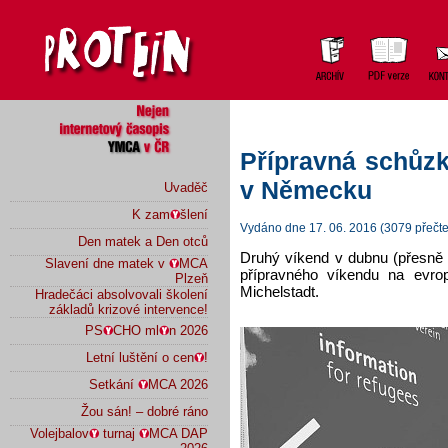
Přípravná schůzk
v Německu
Uvaděč
K zam
šlení
Vydáno dne 17. 06. 2016 (3079 přečte
Den matek a Den otců
Druhý víkend v dubnu (přesně 8
Slavení dne matek v
MCA
přípravného víkendu na ev
Plzeň
Michelstadt.
Hradečáci absolvovali školení
základů krizové intervence!
PS
CHO ml
n 2026
Letní luštění o cen
!
Setkání
MCA 2026
Žou sán! – dobré ráno
Volejbalov
turnaj
MCA DAP