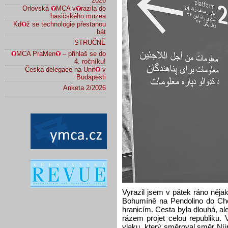
2026
Orlovská
MCA v
razila do
hasičského muzea
Kd
ž se technologie přestanou
bát
STRUČNĚ
MCA PraMen
– přihlaš se do
4. ročníku!
Česká delegace na Unif
v
Budapešti
Anketa 2/2026
Vyrazil jsem v pátek ráno něj
Bohumíně na Pendolino do Cheb
hranicím. Cesta byla dlouhá, a
rázem projet celou republiku.
vlaku, který směroval směr Nü