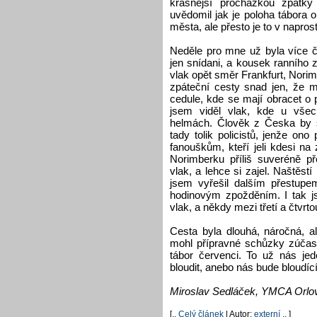
krásnější procházkou zpátk
uvědomil jak je poloha tábora 
města, ale přesto je to v napros
Neděle pro mne už byla více či
jen snídani, a kousek ranního 
vlak opět směr Frankfurt, Nori
zpáteční cesty snad jen, že m
cedule, kde se mají obracet o 
jsem viděl vlak, kde u všech
helmách. Člověk z Česka by s
tady tolik policistů, jenže on
fanouškům, kteří jeli kdesi na
Norimberku příliš suveréně př
vlak, a lehce si zajel. Naštěstí
jsem vyřešil dalším přestupe
hodinovým zpožděním. I tak js
vlak, a někdy mezi třetí a čtvrt
Cesta byla dlouhá, náročná, a
mohl přípravné schůzky zúčast
tábor červenci. To už nás j
bloudit, anebo nás bude bloudíc
Miroslav Sedláček, YMCA Orlo
[..
Celý článek
| Autor:
externí
.. ]