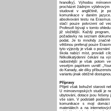
hranolky). Výhodou mimoevr
procházet žádným výběrovým ří
studovat v angličtině, je po
komunikace v daném jazyce.
absolvování testu na Erasmus.
stačí pouze potvrzení od ve
Profesoři bývají v tomto ohledu
již složitější. Každý program
požadavky na seznam dokumentů
podat. Je to mnohdy značně 
většinou preferují pouze Erasm
tyto výjezdy je však o poznání
škola nabízí míst, provádí cíl
Několikatýdenní čekání na výs
radostnější je však potom v
veselým papírkem uvnitř: „Your
do Kanady, ale díky příbuzenst
variantu jinak obtížně dostupno
Přípravy
Přijetí však bohužel starosti n
U mimoevropských studií je n
ubytování, dotace jsou řešeny 
vše sám. V podstatě podáním ž
komunikace s mojí domácí u
materiálech a na internetový