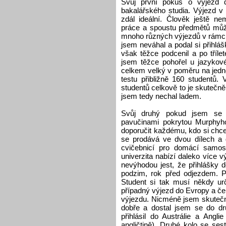
Svůj první pokus o výjezd d
bakalářského studia. Výjezd v
zdál ideální. Člověk ještě ne
práce a spoustu předmětů můž
mnoho různých výjezdů v rámci
jsem neváhal a podal si přihláš
však těžce podcenil a po tříle
jsem těžce pohořel u jazykov
celkem velký v poměru na jedn
testu přibližně 160 studentů
studentů celkově to je skutečn
jsem tedy nechal ladem.
Svůj druhý pokud jsem se s
pavučinami pokrytou Murphyho 
doporučit každému, kdo si chce 
se prodává ve dvou dílech a 
cvičebnicí pro domácí samost
univerzita nabízí daleko více
nevýhodou jest, že přihlášky 
podzim, rok před odjezdem. P
Student si tak musí někdy urč
případný výjezd do Evropy a č
výjezdu. Nicméně jsem skutečně
dobře a dostal jsem se do d
přihlásil do Austrálie a Angli
angličtině). Druhé kolo se se