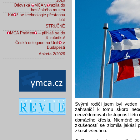
2026
Orlovská
MCA v
razila do
hasičského muzea
Kd
ž se technologie přestanou
bát
STRUČNĚ
MCA PraMen
– přihlaš se do
4. ročníku!
Česká delegace na Unif
v
Budapešti
Anketa 2/2026
Svými rodiči jsem byl veden 
zahraničí k tomu skoro neod
neuvědomoval dostupnost této 
domácího křesla. Nicméně po 
zkušeností se zlomila jakási 
zkusit všechno.