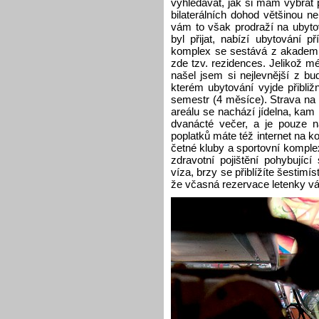
vyhledávat, jak si mám vybrat
bilaterálních dohod většinou n
vám to však prodraží na ubytov
byl přijat, nabízí ubytování p
komplex se sestává z akademick
zde tzv. rezidences. Jelikož mé
našel jsem si nejlevnější z b
kterém ubytování vyjde přibli
semestr (4 měsíce). Strava na
areálu se nachází jídelna, kam
dvanácté večer, a je pouze na
poplatků máte též internet na ko
četné kluby a sportovní komple
zdravotní pojištění pohybujíc
víza, brzy se přiblížíte šesti
že včasná rezervace letenky v