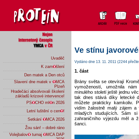
Ve stínu javorové
Uvaděč
Vydáno dne 13. 11. 2011 (2244 přečte
K zam
šlení
1. část
Den matek a Den otců
Brány světa se otevírají Krom
Slavení dne matek v
MCA
vymožeností, umožnila nám 
Plzeň
Hradečáci absolvovali školení
minulého století ještě jednu vě
základů krizové intervence!
tak dnes stává díky letecké
můžete prakticky kamkoliv. 
PS
CHO ml
n 2026
vidím žalostně malý zájem a v
Letní luštění o cen
!
mladých studujících. Sám s
zahraničního výjezdu měl a že
Setkání
MCA 2026
šanci.
Žou sán! – dobré ráno
Volejbalov
turnaj
MCA DAP