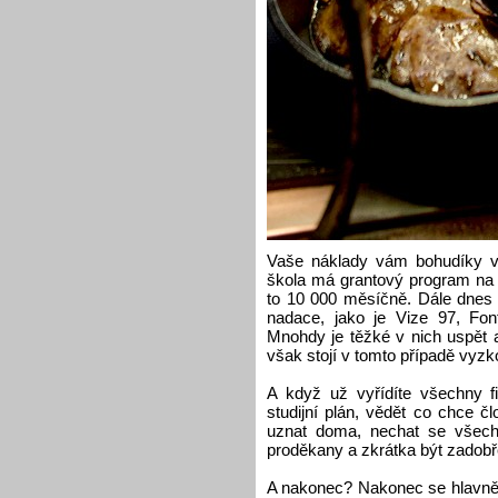
Vaše náklady vám bohudíky vě
škola má grantový program na 
to 10 000 měsíčně. Dále dnes 
nadace, jako je Vize 97, Fon
Mnohdy je těžké v nich uspět 
však stojí v tomto případě vyz
A když už vyřídíte všechny fin
studijní plán, vědět co chce č
uznat doma, nechat se všechn
proděkany a zkrátka být zadobř
A nakonec? Nakonec se hlavně z