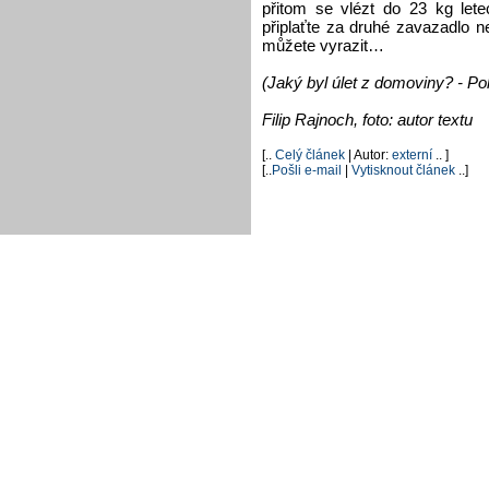
přitom se vlézt do 23 kg lete
připlaťte za druhé zavazadlo n
můžete vyrazit…
(Jaký byl úlet z domoviny? - Po
Filip Rajnoch, foto: autor textu
[..
Celý článek
| Autor:
externí
.. ]
[..
Pošli e-mail
|
Vytisknout článek
..]